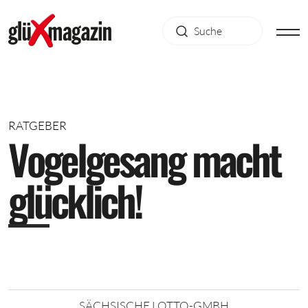
RATGEBER
V
o
g
e
l
g
e
s
a
n
g
m
a
c
h
t
g
l
ü
c
k
l
i
c
h
!
SÄCHSISCHE LOTTO-GMBH