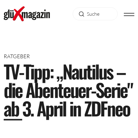
RATGEBER
T
V
-
T
i
p
p
:
„
N
a
u
t
i
l
u
s
–
d
i
e
A
b
e
n
t
e
u
e
r
-
S
e
r
i
e
"
a
b
3
.
A
p
r
i
l
i
n
Z
D
F
n
e
o