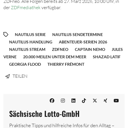
ZDFneo. Alle Folgen bereits ab 2
7. März
2026, 10:
0
0
Uhr
, in
der
ZDFmediathek
verfügbar.
NAUTILUS SERIE
NAUTILUS SENDETERMINE
NAUTILUS HANDLUNG
ABENTEUER-SERIEN 2026
NAUTILUS STREAM
ZDFNEO
CAPTAIN NEMO
JULES
VERNE
20.000 MEILEN UNTER DEM MEER
SHAZAD LATIF
GEORGIA FLOOD
THIERRY FRÉMONT
TEILEN
Sächsische Lotto-GmbH
Praktische Tipps und hilfreiche Infos für den Alltag –