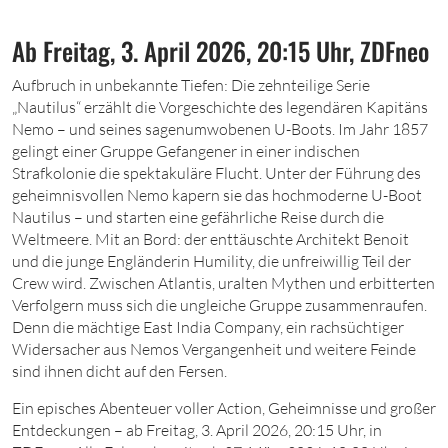
Ab Freitag, 3. April 2026, 20:15 Uhr, ZDFneo
A
ufbruch in unbekannte Tiefen: Die zehnteilige Serie
„Nautilus“ erzählt die Vorgeschichte des legendären Kapitäns
Nemo – und seines sagenumwobenen U-Boots. Im Jahr
1857
gelingt einer Gruppe Gefangener in einer indischen
Strafkolonie die spektakuläre Flucht. Unter der Führung des
geheimnisvollen Nemo kapern sie das hochmoderne U-Boot
Nautilus – und starten eine gefährliche Reise durch die
Weltmeere. Mit an Bord: der enttäuschte Architekt Benoit
und die junge Engländerin Humility, die unfreiwillig Teil der
Crew wird. Zwischen Atlantis, uralten Mythen und erbitterten
Verfolgern muss sich die ungleiche Gruppe zusammenraufen.
Denn die mächtige East India Company, ein rachsüchtiger
Widersacher aus Nemos Vergangenheit und weitere Feinde
sind ihnen dicht auf den Fersen.
Ein episches Abenteuer voller Action, Geheimnisse und großer
Entdeckungen – ab Freitag,
3. April
2026, 20:
1
5
Uhr
, in