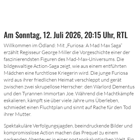
Am Sonntag, 12. Juli 2026, 20:15 Uhr, RTL
W
illkommen im Ödland: Mit „Furiosa: A Mad Max Saga“
erzählt Regisseur George Miller die Vorgeschichte einer der
faszinierendsten Figuren des Mad-Max-­Universums. Die
bildgewaltige Action-Saga zeigt, wie aus einem entführten
Mädchen eine furchtlose Kriegerin wird. Die junge Furiosa
wird aus ihrer friedlichen Heimat verschleppt und gerät
zwischen zwei skrupellose Herrscher: den Warlord Dementus
und den Tyrannen Immortan Joe. Während die Machtkämpfe
eskalieren, kämpft sie über viele Jahre ums Überleben,
schmiedet einen Fluchtplan und sinnt auf Rache für den Tod
ihrer Mutter.
Spektakuläre Verfolgungsjagden, beeindruckende Bilder und
kompromisslose Action machen das Prequel zu einem
packenden Abenteuer in einer postapokalyptischen Welt. Ein