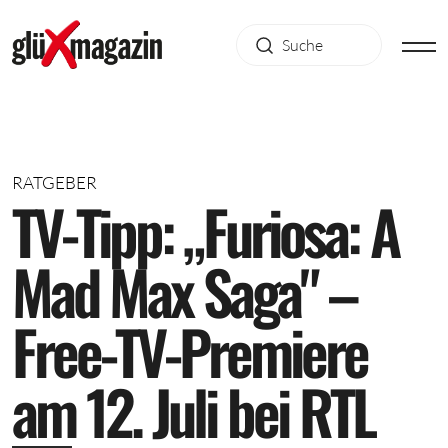
RATGEBER
T
V
-
T
i
p
p
:
„
F
u
r
i
o
s
a
:
A
M
a
d
M
a
x
S
a
g
a
"
–
F
r
e
e
-
T
V
-
P
r
e
m
i
e
r
e
a
m
1
2
.
J
u
l
i
b
e
i
R
T
L