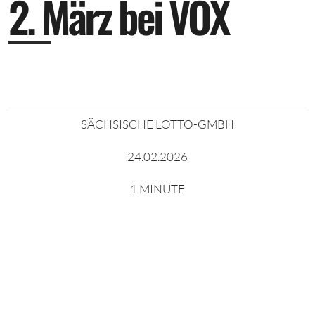
2
.
M
ä
r
z
b
e
i
V
O
X
SÄCHSISCHE LOTTO-GMBH
24.02.2026
1 MINUTE