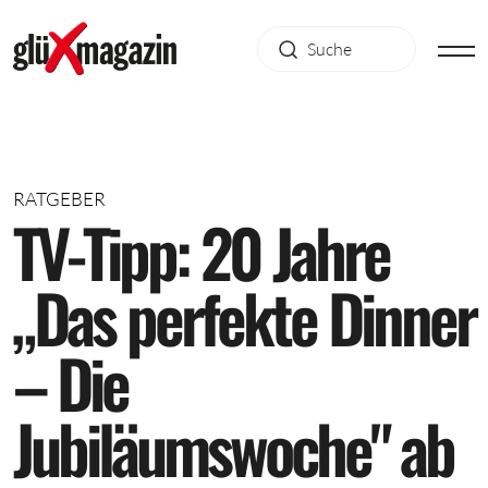
RATGEBER
T
V
-
T
i
p
p
:
2
0
J
a
h
r
e
„
D
a
s
p
e
r
f
e
k
t
e
D
i
n
n
e
r
–
D
i
e
J
u
b
i
l
ä
u
m
s
w
o
c
h
e
"
a
b