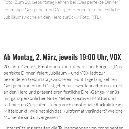
Foto: Zum 20. Geburtstag kehren bei „Das perfekte Dinner“
ehemalige Gastgeber und Gastgeberinnen für eine festliche
Jubiläumswoche an den Herd zurück. / Foto: RTL+
Ab Montag, 2. März, jeweils 19:00 Uhr, VOX
20
Jahre Genuss, Emotionen und kulinarischer Ehrgeiz: „Das
perfekte Dinner“ feiert Jubiläum – und VOX lädt zur
besonderen Geburtstagswoche ein. Fünf Tage lang kehren
Gastgeberinnen und Gastgeber aus zwei Jahrzehnten zurück
an den Herd und präsentieren festliche Drei-Gänge-Menüs
mit ganz persönlicher Note. Neben kreativen Mottos und
raffinierten Gerichten stehen auch emotionale Rückblicke im
Mittelpunkt: Wie hat sich das Kultformat verändert? Welche
Momente sind unvergessen?
Unterstützung erhalten die Teilnehmenden von prominenten