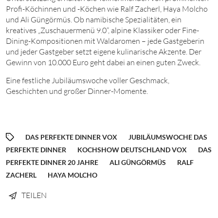
Profi-Köchinnen und -Köchen wie Ralf Zacherl, Haya Molcho
und Ali Güngörmüs. Ob namibische Spezialitäten, ein
kreatives „Zuschauermenü 9.0“, alpine Klassiker oder Fine-
Dining-Kompositionen mit Waldaromen – jede Gastgeberin
und jeder Gastgeber setzt eigene kulinarische Akzente. Der
Gewinn von 10.
00
0
Euro
geht dabei an einen guten Zweck.
Eine festliche Jubiläumswoche voller Geschmack,
Geschichten und großer Dinner-Momente.
DAS PERFEKTE DINNER VOX
JUBILÄUMSWOCHE DAS
PERFEKTE DINNER
KOCHSHOW DEUTSCHLAND VOX
DAS
PERFEKTE DINNER 20 JAHRE
ALI GÜNGÖRMÜS
RALF
ZACHERL
HAYA MOLCHO
TEILEN