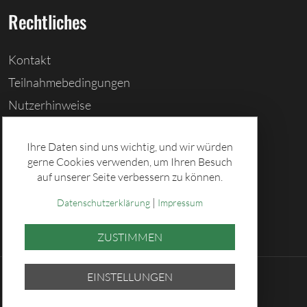
Rechtliches
Kontakt
Teilnahmebedingungen
Nutzerhinweise
Barrierefreiheitserklärung
Ihre Daten sind uns wichtig, und wir würden
Cookies löschen
gerne Cookies verwenden, um Ihren Besuch
Datenschutz
auf unserer Seite verbessern zu können.
Impressum
|
Datenschutzerklärung
Impressum
ZUSTIMMEN
EINSTELLUNGEN
© 2026 Sächsische Lotto-GmbH