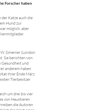
sche Forscher haben
 der Katze auch die
 dem Hund zur
zwar möglich, aber
lienmitglieder.
el W. Gmeiner (London
. Sie berichten von
en Gesundheit und
nter anderem haben
ultat ihrer Ende März
eisten Tierbesitzer
ich um drei bis vier
ses von Haustieren
hreiben die Autoren
eträgt der Wert eines