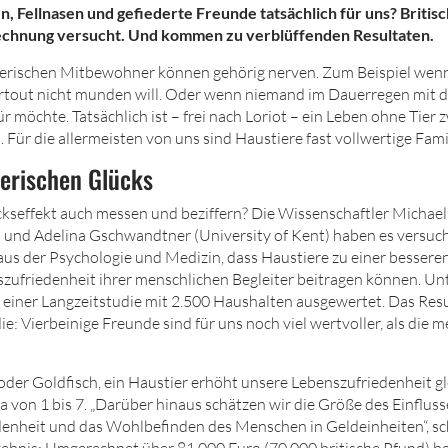
n, Fellnasen und gefiederte Freunde tatsächlich für uns? Briti
rechnung versucht. Und kommen zu verblüffenden Resultaten.
ierischen Mitbewohner können gehörig nerven. Zum Beispiel wenn
partout nicht munden will. Oder wenn niemand im Dauerregen mit
r möchte. Tatsächlich ist – frei nach Loriot – ein Leben ohne Tier 
. Für die allermeisten von uns sind Haustiere fast vollwertige Fami
ierischen Glücks
ückseffekt auch messen und beziffern? Die Wissenschaftler Micha
 und Adelina Gschwandtner (University of Kent) haben es versucht
aus der Psychologie und Medizin, dass Haustiere zu einer besser
zufriedenheit ihrer menschlichen Begleiter beitragen können. U
 einer Langzeitstudie mit 2.500 Haushalten ausgewertet. Das Res
ie: Vierbeinige Freunde sind für uns noch viel wertvoller, als die m
der Goldfisch, ein Haustier erhöht unsere Lebenszufriedenheit gle
la von 1 bis 7. „Darüber hinaus schätzen wir die Größe des Einflus
denheit und das Wohlbefinden des Menschen in Geldeinheiten“, sc
rgebnis: Umgerechnet über 81.000 Euro (70.000 britische Pfund) b