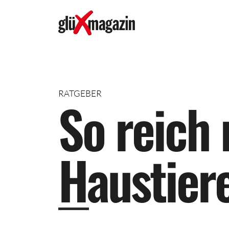
RATGEBER
S
o
r
e
i
c
h
H
a
u
s
t
i
e
r