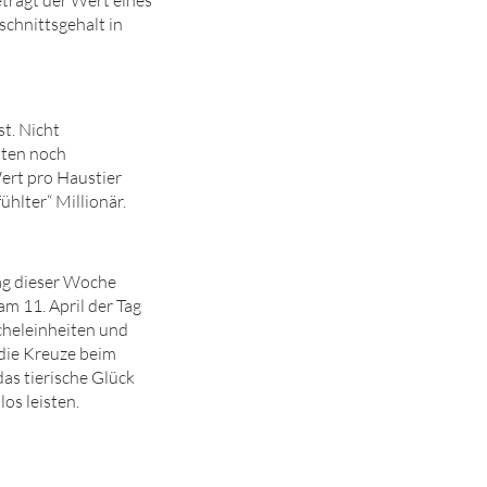
schnittsgehalt in
t. Nicht
sten noch
Wert pro Haustier
fühlter“ Millionär.
tag dieser Woche
am 11. April der Tag
icheleinheiten und
, die Kreuze beim
das tierische Glück
os leisten.