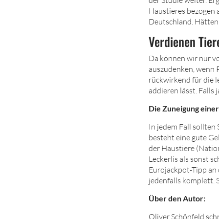
Haustieres bezogen a
Deutschland. Hätten 
Verdienen Tiere
Da können wir nur vo
auszudenken, wenn P
rückwirkend für die l
addieren lässt. Falls 
Die Zuneigung einer
In jedem Fall sollten
besteht eine gute Gel
der Haustiere (Nation
Leckerlis als sonst sc
Eurojackpot-Tipp an 
jedenfalls komplett. 
Über den Autor:
Oliver Schönfeld sch