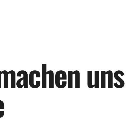
m
a
c
h
e
n
u
n
s
e