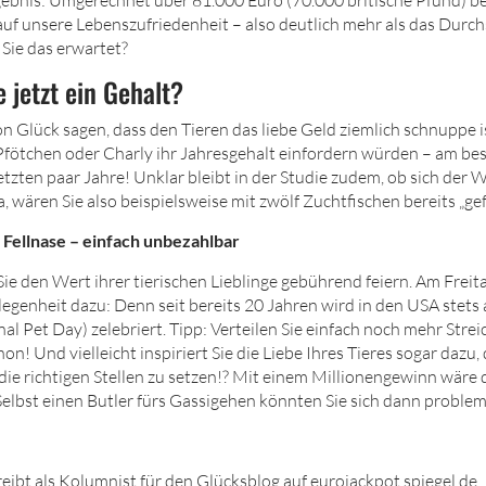
uf unsere Lebenszufriedenheit – also deutlich mehr als das Durch
Sie das erwartet?
 jetzt ein Gehalt?
n Glück sagen, dass den Tieren das liebe Geld ziemlich schnuppe is
fötchen oder Charly ihr Jahresgehalt einfordern würden – am be
etzten paar Jahre! Unklar bleibt in der Studie zudem, ob sich der 
ja, wären Sie also beispielsweise mit zwölf Zuchtfischen bereits „ge
 Fellnase – einfach unbezahlbar
 Sie den Wert ihrer tierischen Lieblinge gebührend feiern. Am Frei
egenheit dazu: Denn seit bereits 20 Jahren wird in den USA stets 
al Pet Day) zelebriert. Tipp: Verteilen Sie einfach noch mehr Stre
hon! Und vielleicht inspiriert Sie die Liebe Ihres Tieres sogar dazu
die richtigen Stellen zu setzen!? Mit einem Millionengewinn wäre 
Selbst einen Butler fürs Gassigehen könnten Sie sich dann probleml
reibt als Kolumnist für den Glücksblog auf eurojackpot.spiegel.de