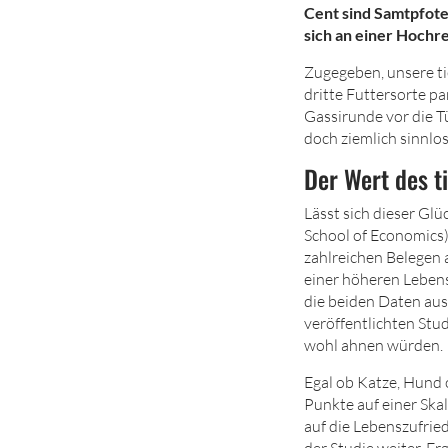
Cent sind Samtpfote
sich an einer Hoch
Zugegeben, unsere t
dritte Futtersorte 
Gassirunde vor die Tü
doch ziemlich sinnlos
Der Wert des t
Lässt sich dieser Gl
School of Economics)
zahlreichen Belegen 
einer höheren Lebens
die beiden Daten aus
veröffentlichten Stud
wohl ahnen würden.
Egal ob Katze, Hund o
Punkte auf einer Ska
auf die Lebenszufrie
der Studie weiter. E