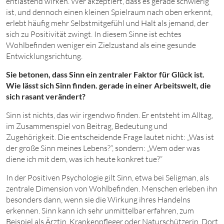
entlastend wirken. Wer akzeptiert, dass es gerade schwierig
ist, und dennoch einen kleinen Spielraum nach oben erkennt,
erlebt häufig mehr Selbstmitgefühl und Halt als jemand, der
sich zu Positivität zwingt. In diesem Sinne ist echtes
Wohlbefinden weniger ein Zielzustand als eine gesunde
Entwicklungsrichtung.
Sie betonen, dass Sinn ein zentraler Faktor für Glück ist.
Wie lässt sich Sinn finden. gerade in einer Arbeitswelt, die
sich rasant verändert?
Sinn ist nichts, das wir irgendwo finden. Er entsteht im Alltag,
im Zusammenspiel von Beitrag, Bedeutung und
Zugehörigkeit. Die entscheidende Frage lautet nicht: „Was ist
der große Sinn meines Lebens?“, sondern: „Wem oder was
diene ich mit dem, was ich heute konkret tue?“
In der Positiven Psychologie gilt Sinn, etwa bei Seligman, als
zentrale Dimension von Wohlbefinden. Menschen erleben ihn
besonders dann, wenn sie die Wirkung ihres Handelns
erkennen. Sinn kann ich sehr unmittelbar erfahren, zum
Beispiel als Ärztin, Krankenpfleger oder Naturschützerin. Dort