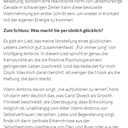
Belastung, sondern eine realistische Form von Selbstfürsorge.
Gerade in schwierigen Zeiten kann diese bewusste
Wahrnehmung ein erster Schritt sein, um wieder in Kontakt
mit der eigenen Energie zu kommen.
Zum Schluss: Was macht Sie persönlich glücklich?
Es gibt ein Lied, das meine Vorstellung eines glücklichen
Lebens ziemlich gut zusammenfasst: „Für immer jung“ von
Wolfgang Ambros. In diesem Lied spricht er genau die
Kernpunkte an, die die Positive Psychologie einem
gelingenden Leben zuschreibt. Und das bedeutet für mich
Glück. Was mich daran berührt, ist weniger die Musik als die
Haltung, die darin steckt.
Wenn Ambros davon singt, „nie aufzuhören zu lernen“, höre
ich darin sehr deutlich das, was Carol Dweck als Growth
Mindset beschreibt: die Überzeugung, dass Entwicklung
möglich ist, unabhängig vom Alter. Wenn Ambros von
Selbstvertrauen, Verzeihen, Liebe und Begeisterung singt,
finde ich darin zentrale Erkenntnisse aus der
Selbstbestimmungstheorie von Deci und Ryan oder aus der