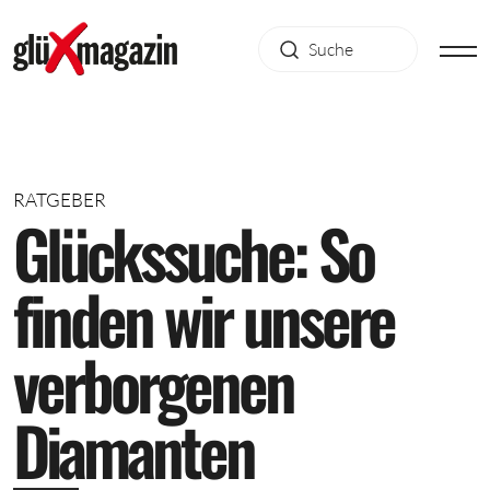
RATGEBER
G
l
ü
c
k
s
s
u
c
h
e
:
S
o
f
i
n
d
e
n
w
i
r
u
n
s
e
r
e
v
e
r
b
o
r
g
e
n
e
n
D
i
a
m
a
n
t
e
n