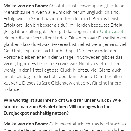
Maike van den Boom:
Absolut, es ist schwierig ein glücklicher
Mensch zu sein, wenn alle um dich herum unglücklich sind.
Erfolg wird in Skandinavien anders definiert. Bei uns heißt
Erfolg oft: „Ich bin besser als du.“ Im Norden bedeutet Erfolg:
„Es geht uns allen gut.“ Dort gilt das sogenannte
Jante-Gesetz
,
ein nordischer Verhaltenskodex. Dieser besagt: Du sollst nicht
glauben, dass du etwas Besseres bist. Selbst wenn jemand viel
Geld hat, zeigt er es nicht unbedingt. Der Ferrari oder der
Porsche bleiben eher in der Garage. In Schweden gibt es das
Wort „lagom“. Es bedeutet so viel wie: Nicht zu viel, nicht zu
wenig. In der Mitte liegt das Glück. Nicht zu viel Glanz, auch
nicht schäbig. Leidenschaft, aber kein Drama. Damit es allen
gut geht. Dieses äußere Gleichgewicht sorgt für eine innere
Balance.
Wie wichtig ist aus Ihrer Sicht Geld für unser Glück? Wie
könnte man zum Beispiel einen Millionengewinn im
Eurojackpot nachhaltig nutzen?
Maike van den Boom:
Geld macht glücklich, das ist einfach so.
Aber gute Beziehungen machen um ein Vielfaches glücklicher.