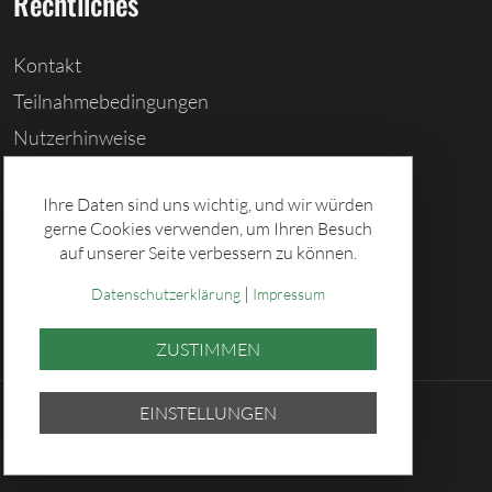
Rechtliches
Kontakt
Teilnahmebedingungen
Nutzerhinweise
Barrierefreiheitserklärung
Ihre Daten sind uns wichtig, und wir würden
Cookies löschen
gerne Cookies verwenden, um Ihren Besuch
Datenschutz
auf unserer Seite verbessern zu können.
Impressum
|
Datenschutzerklärung
Impressum
ZUSTIMMEN
EINSTELLUNGEN
© 2026 Sächsische Lotto-GmbH