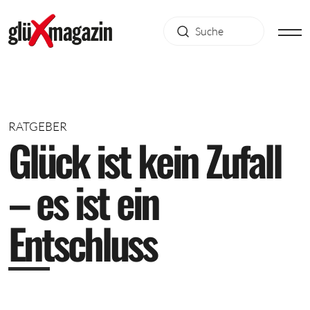
RATGEBER
G
l
ü
c
k
i
s
t
k
e
i
n
Z
u
f
a
l
l
–
e
s
i
s
t
e
i
n
E
n
t
s
c
h
l
u
s
s