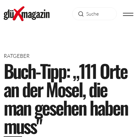
RATGEBER
B
u
c
h
-
T
i
p
p
:
„
1
1
1
O
r
t
e
a
n
d
e
r
M
o
s
e
l
,
d
i
e
m
a
n
g
e
s
e
h
e
n
h
a
b
e
n
m
u
s
s
"