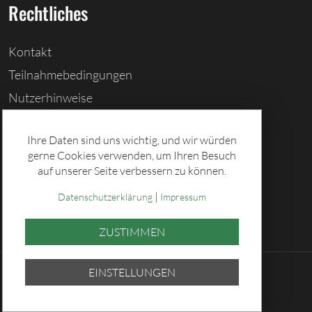
Rechtliches
Kontakt
Teilnahmebedingungen
Nutzerhinweise
Barrierefreiheitserklärung
Ihre Daten sind uns wichtig, und wir würden
Cookies löschen
gerne Cookies verwenden, um Ihren Besuch
Datenschutz
auf unserer Seite verbessern zu können.
Impressum
|
Datenschutzerklärung
Impressum
ZUSTIMMEN
EINSTELLUNGEN
© 2026 Sächsische Lotto-GmbH