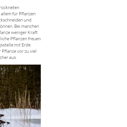
trockneten
 allem für Pflanzen
ückschneiden und
n können. Bei manchen
flanze weniger Kraft
liche Pflanzen freuen
sstelle mit Erde
Pflanze vor zu viel
cher aus.