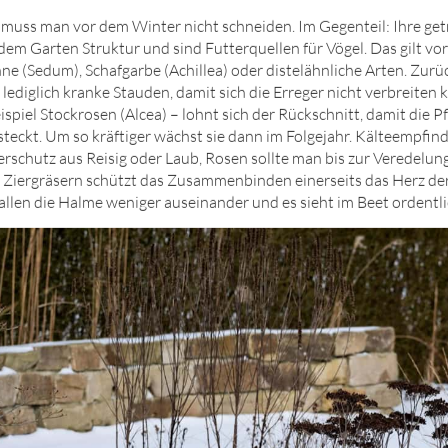
muss man vor dem Winter nicht schneiden. Im Gegenteil: Ihre ge
em Garten Struktur und sind Futterquellen für Vögel. Das gilt vor
ne (Sedum), Schafgarbe (Achillea) oder distelähnliche Arten. Zur
 lediglich kranke Stauden, damit sich die Erreger nicht verbreite
piel Stockrosen (Alcea) – lohnt sich der Rückschnitt, damit die P
steckt. Um so kräftiger wächst sie dann im Folgejahr. Kälteempfind
erschutz aus Reisig oder Laub, Rosen sollte man bis zur Veredelung
 Ziergräsern schützt das Zusammenbinden einerseits das Herz der 
allen die Halme weniger auseinander und es sieht im Beet ordentli