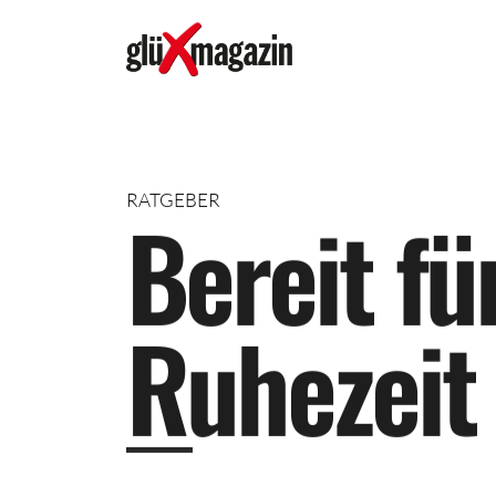
RATGEBER
B
e
r
e
i
t
f
ü
R
u
h
e
z
e
i
t