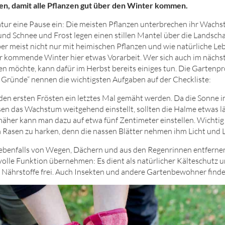
en, damit alle Pflanzen gut über den Winter kommen.
tur eine Pause ein: Die meisten Pflanzen unterbrechen ihr Wachst
und Schnee und Frost legen einen stillen Mantel über die Landscha
er meist nicht nur mit heimischen Pflanzen und wie natürliche Le
 kommende Winter hier etwas Vorarbeit. Wer sich auch im nächst
 möchte, kann dafür im Herbst bereits einiges tun. Die Gartenprof
 Gründe“ nennen die wichtigsten Aufgaben auf der Checkliste:
 den ersten Frösten ein letztes Mal gemäht werden. Da die Sonne 
sen das Wachstum weitgehend einstellt, sollten die Halme etwas lä
er kann man dazu auf etwa fünf Zentimeter einstellen. Wichtig is
Rasen zu harken, denn die nassen Blätter nehmen ihm Licht und L
 ebenfalls von Wegen, Dächern und aus den Regenrinnen entfernen
volle Funktion übernehmen: Es dient als natürlicher Kälteschutz u
Nährstoffe frei. Auch Insekten und andere Gartenbewohner finde