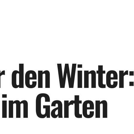
r
d
e
n
W
i
n
t
e
r
:
i
m
G
a
r
t
e
n