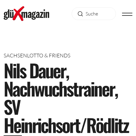
SACHSENLOTTO & FRIENDS
N
i
l
s
D
a
u
e
r
,
N
a
c
h
w
u
c
h
s
t
r
a
i
n
e
r
,
S
V
H
e
i
n
r
i
c
h
s
o
r
t
/
R
ö
d
l
i
t
z