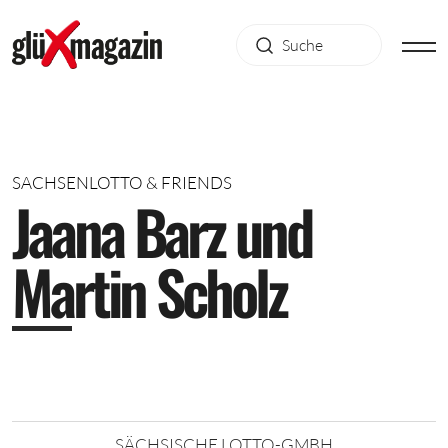
SACHSENLOTTO & FRIENDS
J
a
a
n
a
B
a
r
z
u
n
d
M
a
r
t
i
n
S
c
h
o
l
z
SÄCHSISCHE LOTTO-GMBH