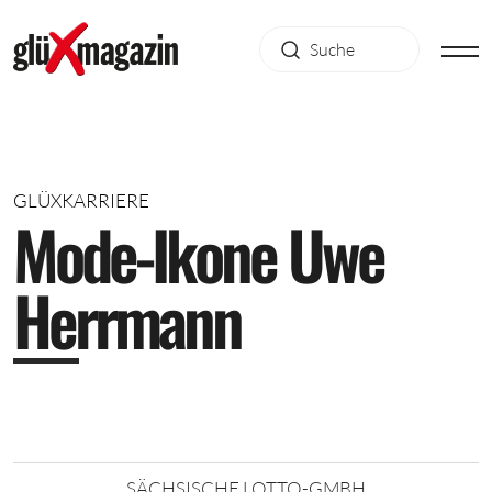
GLÜXKARRIERE
M
o
d
e
-
I
k
o
n
e
U
w
e
H
e
r
r
m
a
n
n
SÄCHSISCHE LOTTO-GMBH