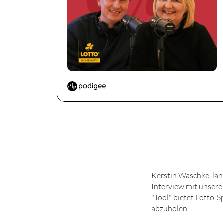
Kerstin Waschke, lan
Interview mit unsere
"Tool" bietet Lotto-
abzuholen.