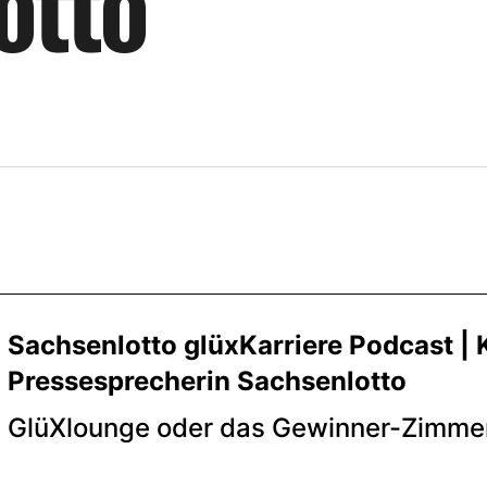
o
t
t
o