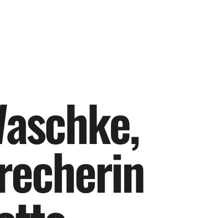
W
a
s
c
h
k
e
,
r
e
c
h
e
r
i
n