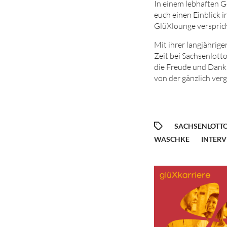
In einem lebhaften G
euch einen Einblick i
GlüXlounge verspricht
Mit ihrer langjährig
Zeit bei Sachsenlott
die Freude und Dankb
von der gänzlich ve
SACHSENLOTT
WASCHKE
INTER