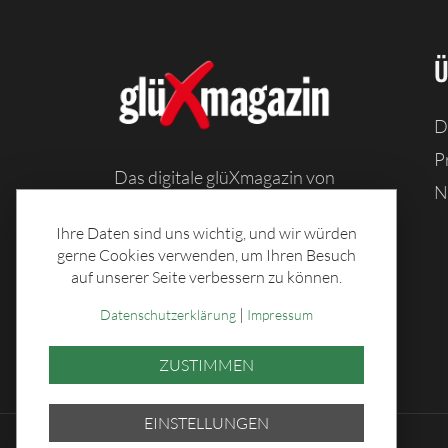
Ü
D
P
Das digitale glüXmagazin von
N
Sachsenlotto bietet Ihnen
Information, Unterhaltung und
Ihre Daten sind uns wichtig, und wir würden
Spiele, sowie Toto-Tabellen und
gerne Cookies verwenden, um Ihren Besuch
auf unserer Seite verbessern zu können.
tolle Rezepte.
|
Datenschutzerklärung
Impressum
ZUSTIMMEN
EINSTELLUNGEN