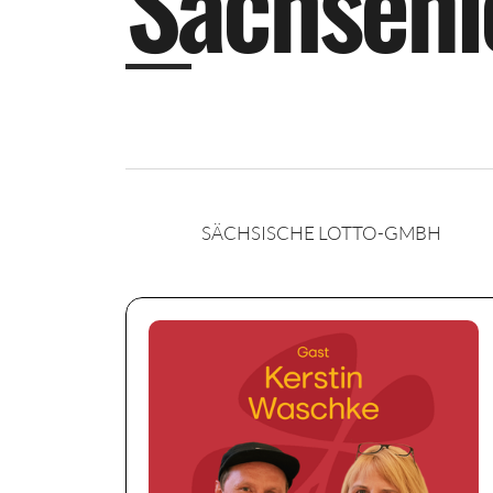
S
a
c
h
s
e
n
l
SÄCHSISCHE LOTTO-GMBH