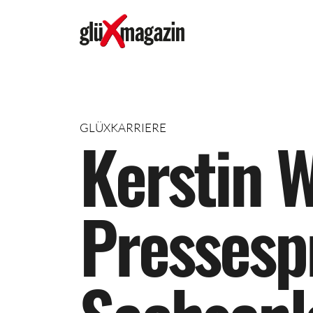
GLÜXKARRIERE
K
e
r
s
t
i
n
P
r
e
s
s
e
s
p