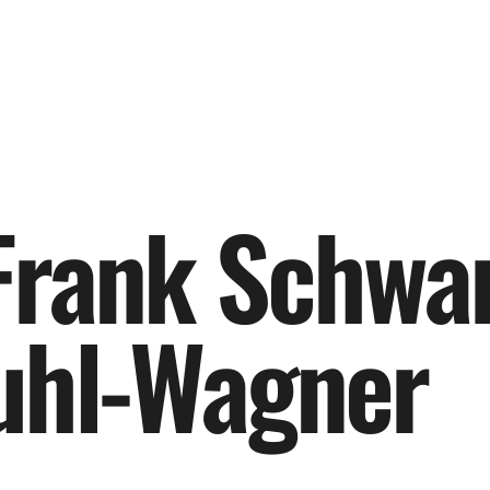
F
r
a
n
k
S
c
h
w
a
u
h
l
-
W
a
g
n
e
r