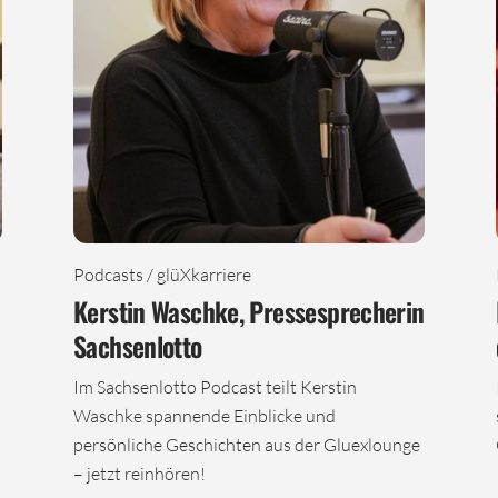
Podcasts / glüXkarriere
Kerstin Waschke, Pressesprecherin
Sachsenlotto
Im Sachsenlotto Podcast teilt Kerstin
Waschke spannende Einblicke und
persönliche Geschichten aus der Gluexlounge
– jetzt reinhören!