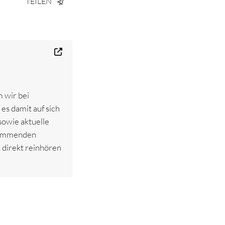
TEILEN
 wir bei
es damit auf sich
sowie aktuelle
 kommenden
 direkt reinhören