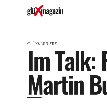
GLÜXKARRIERE
I
m
T
a
l
k
:
M
a
r
t
i
n
B