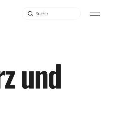
r
z
u
n
d