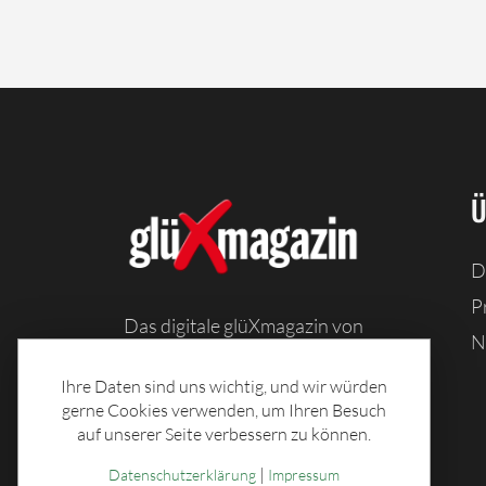
Ü
D
P
Das digitale glüXmagazin von
N
Sachsenlotto bietet Ihnen
Information, Unterhaltung und
Ihre Daten sind uns wichtig, und wir würden
Spiele, sowie Toto-Tabellen und
gerne Cookies verwenden, um Ihren Besuch
auf unserer Seite verbessern zu können.
tolle Rezepte.
|
Datenschutzerklärung
Impressum