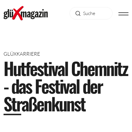
GLÜXKARRIERE
H
u
t
f
e
s
t
i
v
a
l
C
h
e
m
n
i
t
z
-
d
a
s
F
e
s
t
i
v
a
l
d
e
r
S
t
r
a
ß
e
n
k
u
n
s
t