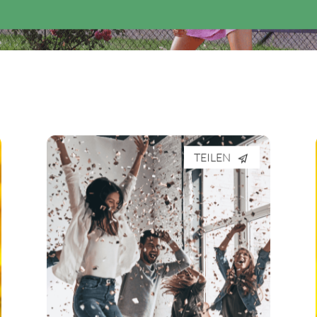
TEILEN