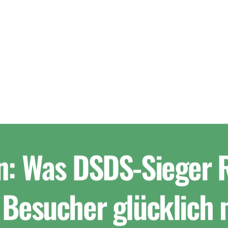
n
:
W
a
s
D
S
D
S
-
S
i
e
g
e
r
B
e
s
u
c
h
e
r
g
l
ü
c
k
l
i
c
h