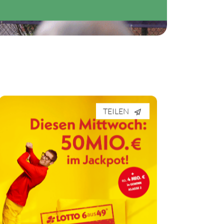
TEILEN