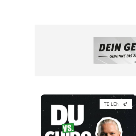
TEILEN