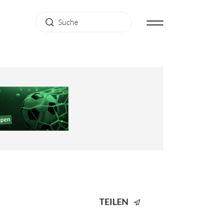
otto in Sachsen
TEILEN