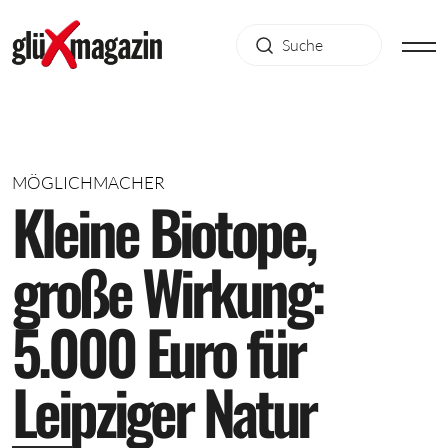
MÖGLICHMACHER
K
l
e
i
n
e
B
i
o
t
o
p
e
,
g
r
o
ß
e
W
i
r
k
u
n
g
:
5
.
0
0
0
E
u
r
o
f
ü
r
L
e
i
p
z
i
g
e
r
N
a
t
u
r