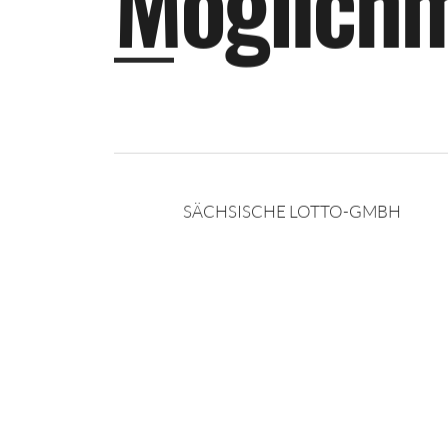
M
ö
g
l
i
c
h
SÄCHSISCHE LOTTO-GMBH