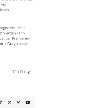
m von
ichen.
pagne ins Leben
tzt werden kann.
war der Premieren-
ndrik Duryn sowie
TEILEN