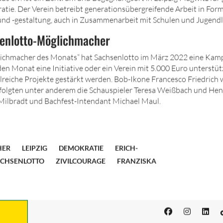
tie. Der Verein betreibt generationsübergreifende Arbeit in For
nd -gestaltung, auch in Zusammenarbeit mit Schulen und Jugendl
senlotto-Möglichmacher
lichmacher des Monats“ hat Sachsenlotto im März 2022 eine Kam
den Monat eine Initiative oder ein Verein mit 5.000 Euro unterstü
reiche Projekte gestärkt werden. Bob-Ikone Francesco Friedrich 
folgten unter anderem die Schauspieler Teresa Weißbach und He
Milbradt und Bachfest-Intendant Michael Maul.
HER
LEIPZIG
DEMOKRATIE
ERICH-
CHSENLOTTO
ZIVILCOURAGE
FRANZISKA