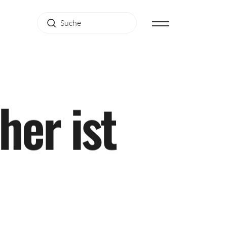
h
e
r
i
s
t