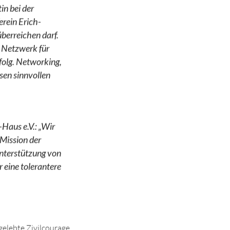
in bei der
rein Erich-
überreichen darf.
 Netzwerk für
folg. Networking,
esen sinnvollen
Haus e.V.: „Wir
 Mission der
Unterstützung von
 eine tolerantere
gelebte Zivilcourage,