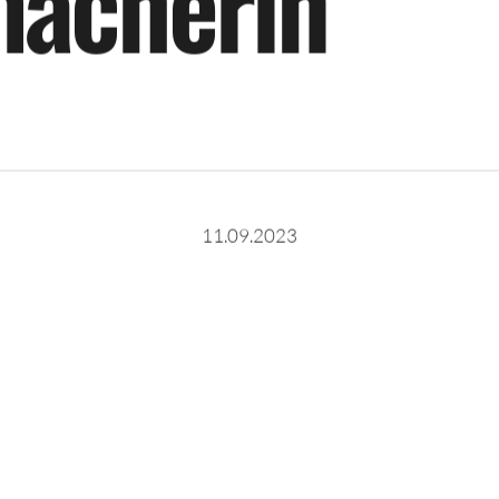
m
a
c
h
e
r
i
n
11.09.2023