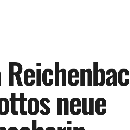
a
R
e
i
c
h
e
n
b
a
c
o
t
t
o
s
n
e
u
e