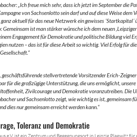
acher: „Ich freue mich sehr, dass ich jetzt im September die Pat
mpagne von Sachsenlotto sein darf und auf diese Weise dem Ve
 ganz aktuell für das neue Netzwerk ein gewisses ´Startkapital´ 
: Gemeinsam ist man stärker wünsche ich dem neuen ‚Leipziger
einem Engagement für Demokratie und politische Bildung viel Er
en nutzen – das ist für diese Arbeit so wichtig. Viel Erfolg für di
 Gesellschaft.“
geschäftsführende stellvertretende Vorsitzender Erich-Zeigner-
bar für die großzügige Unterstützung, die uns ermöglicht, unsere
toffenheit, Zivilcourage und Demokratie voranzutreiben. Die 
acher und Sachsenlotto zeigt, wie wichtig es ist, gemeinsam für
und dies nur gemeinsam erreicht werden kann.“
ourage, Toleranz und Demokratie
s e.V. ist ein Zentrum und Begegnungsort in Leipzig Plagwitz für 