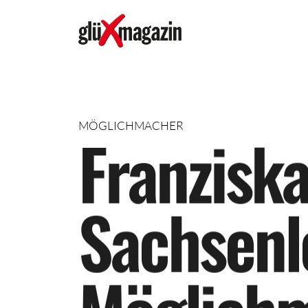
MÖGLICHMACHER
F
r
a
n
z
i
s
k
S
a
c
h
s
e
n
l