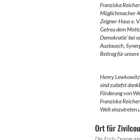
Franziska Reichenb
Möglichmacher-Ka
Zeigner-Haus e. V.
Getreu dem Motto
Demokratie‘ bei s
Austausch, Synergi
Beitrag für unsere
Henry Lewkowitz, 
sind zutiefst dank
Förderung von Wel
Franziska Reichenb
Welt einzutreten 
Ort für Zivilc
Der Erich-Zeigner-Hau