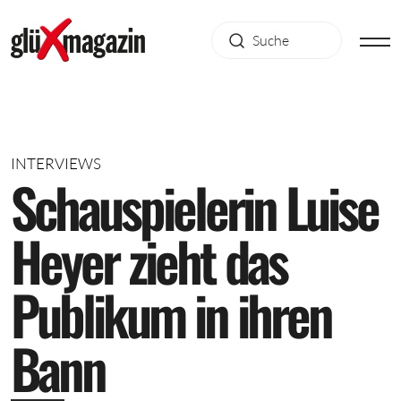
INTERVIEWS
S
c
h
a
u
s
p
i
e
l
e
r
i
n
L
u
i
s
e
H
e
y
e
r
z
i
e
h
t
d
a
s
P
u
b
l
i
k
u
m
i
n
i
h
r
e
n
B
a
n
n