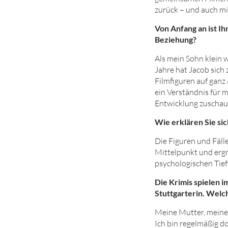
zurück – und auch mi
Von Anfang an ist Ih
Beziehung?
Als mein Sohn klein w
Jahre hat Jacob sich
Filmfiguren auf gan
ein Verständnis für m
Entwicklung zuschaue
Wie erklären Sie si
Die Figuren und Fäll
Mittelpunkt und ergr
psychologischen Tief
Die Krimis spielen 
Stuttgarterin. Welc
Meine Mutter, meine 
Ich bin regelmäßig do