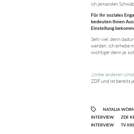
ich jemanden Schwäbi
Für Ihr soziales E
bedeuten Ihnen Ausz
Einstellung bekomm
Sehr viel, denn dadur
werden. Ich erhebe me
wichtiger denn je, si
„
Unter anderen Ums
ZDF und ist bereits j
NATALIA WÖRN
INTERVIEW
ZDF K
INTERVIEW
TV KR