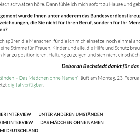
sch schwätzen höre. Dann fühle ich mich sofort zu Hause und ge
ngagement wurde Ihnen unter anderem das Bundesverdienstkreu
eichnungen, die Sie nicht für Ihren Beruf, sondern für Ihr Men
en?
ch spüren die Menschen, für die ich mich einsetze, noch einmal an
ine Stimme für Frauen, Kinder und alle, die Hilfe und Schutz brauc
ch klar zu positionieren, Haltung zu zeigen und sich nicht einschüch
Deborah Bechstedt dankt für das
tänden – Das Mädchen ohne Namen
“ läuft am Montag, 2
3. Feb
rua
etzt
digital verfügbar
.
ER INTERVIEW
UNTER ANDEREN UMSTÄNDEN
RIMI INTERVIEW
DAS MÄDCHEN OHNE NAMEN
IMI DEUTSCHLAND