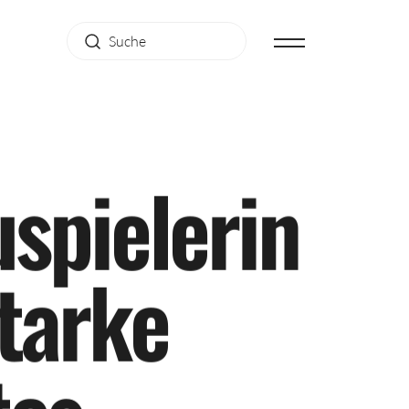
u
s
p
i
e
l
e
r
i
n
t
a
r
k
e