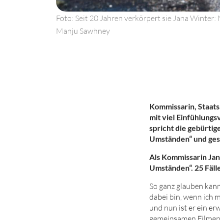
Foto: Seit 20 Jahren verkörpert sie Jana Winter:
Manju Sawhney
Kommissarin, Staatsa
mit viel Einfühlung
spricht die gebürti
Umständen“
und ges
Als Kommissarin Jan
Umständen“.
25
Fäll
So ganz glauben kann i
dabei bin, wenn ich 
und nun ist er ein e
gemeinsamen Filmen ei