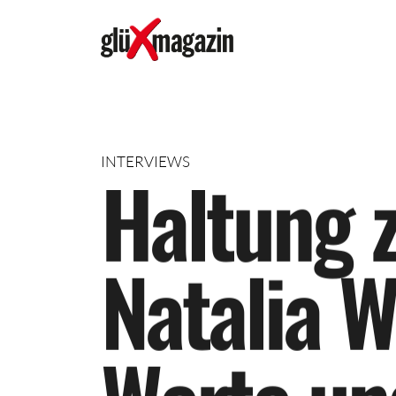
INTERVIEWS
H
a
l
t
u
n
g
N
a
t
a
l
i
a