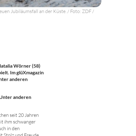
euen Jubiläumsfall an der Küste. / Foto: ZDF /
Natalia Wörner (58)
ielt. Im
glüXmagazin
nter anderen
 „Unter anderen
schen seit
20
Jahren
mit ihm schwanger
uch in den
it Stolz und Freude