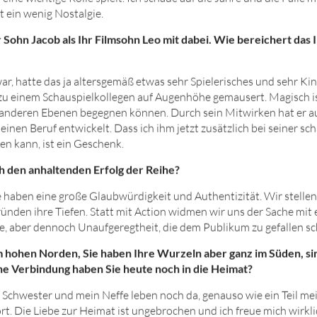
t ein wenig Nostalgie.
r Sohn Jacob als Ihr Filmsohn Leo mit dabei. Wie bereichert das 
ar, hatte das ja altersgemäß etwas sehr Spielerisches und sehr Ki
 zu einem Schauspielkollegen auf Augenhöhe gemausert. Magisch ist
z anderen Ebenen begegnen können. Durch sein Mitwirken hat er a
einen Beruf entwickelt. Dass ich ihm jetzt zusätzlich bei seiner sc
n kann, ist ein Geschenk.
ch den anhaltenden Erfolg der Reihe?
e haben eine große Glaubwürdigkeit und Authentizität. Wir stelle
ünden ihre Tiefen. Statt mit Action widmen wir uns der Sache mit 
e, aber dennoch Unaufgeregtheit, die dem Publikum zu gefallen sc
im hohen Norden, Sie haben Ihre Wurzeln aber ganz im Süden, si
he Verbindung haben Sie heute noch in die Heimat?
Schwester und mein Neffe leben noch da, genauso wie ein Teil me
rt. Die Liebe zur Heimat ist ungebrochen und ich freue mich wirkl