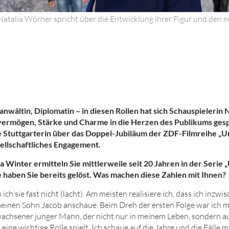
 Natalia Wörner spricht über die Entwicklung ihrer Figur und den n
nwältin, Diplomatin – in diesen Rollen hat sich Schauspielerin 
svermögen, Stärke und Charme in die Herzen des Publikums gesp
ge Stuttgarterin über das Doppel-Jubiläum der ZDF-Filmreihe
„U
ellschaftliches Engagement.
a Winter ermitteln Sie mittlerweile seit
20
Jahren in der Serie
e haben Sie bereits gelöst. Was machen diese Zahlen mit Ihnen?
ch sie fast nicht (lacht). Am meisten realisiere ich, dass ich inzwi
meinen Sohn Jacob anschaue. Beim Dreh der ersten Folge war ich 
rwachsener junger Mann, der nicht nur in meinem Leben, sondern a
ne wichtige Rolle spielt. Ich schaue auf die Jahre und die Fälle m