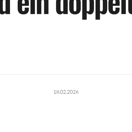
d
e
i
n
d
o
p
p
e
l
18.02.2026