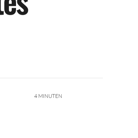
t
e
s
4 MINUTEN