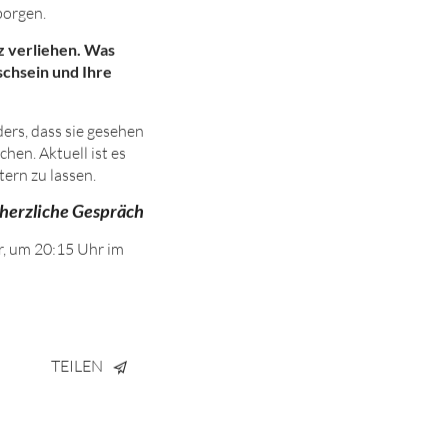
borgen.
z verliehen. Was
schsein und Ihre
ders, dass sie gesehen
hen. Aktuell ist es
tern zu lassen.
 herzliche Gespräch
r, um 20:
1
5
Uhr
im
TEILEN