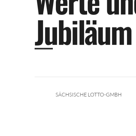
W
e
r
t
e
u
n
J
u
b
i
l
ä
u
m
SÄCHSISCHE LOTTO-GMBH