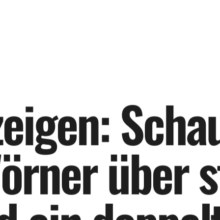
z
e
i
g
e
n
:
S
c
h
a
W
ö
r
n
e
r
ü
b
e
r
s