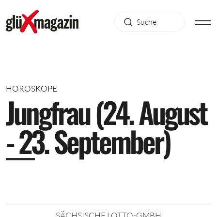
HOROSKOPE
J
u
n
g
f
r
a
u
(
2
4
.
A
u
g
u
s
t
-
2
3
.
S
e
p
t
e
m
b
e
r
)
SÄCHSISCHE LOTTO-GMBH