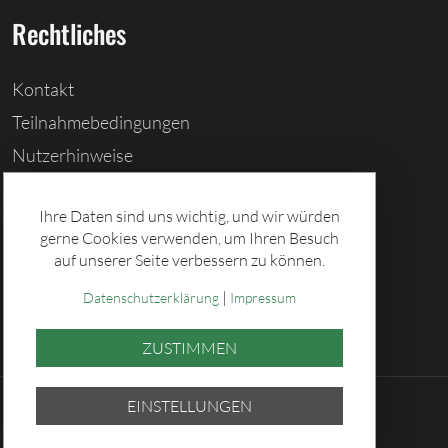
Rechtliches
Kontakt
Teilnahmebedingungen
Nutzerhinweise
Barrierefreiheitserklärung
Ihre Daten sind uns wichtig, und wir würden
Cookies löschen
gerne Cookies verwenden, um Ihren Besuch
Datenschutz
auf unserer Seite verbessern zu können.
Impressum
|
Datenschutzerklärung
Impressum
ZUSTIMMEN
EINSTELLUNGEN
© 2026 Sächsische Lotto-GmbH