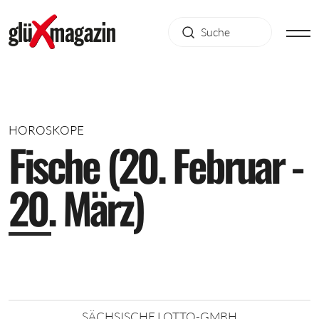
HOROSKOPE
F
i
s
c
h
e
(
2
0
.
F
e
b
r
u
a
r
-
2
0
.
M
ä
r
z
)
SÄCHSISCHE LOTTO-GMBH