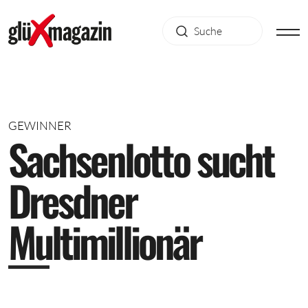
GEWINNER
S
a
c
h
s
e
n
l
o
t
t
o
s
u
c
h
t
D
r
e
s
d
n
e
r
M
u
l
t
i
m
i
l
l
i
o
n
ä
r