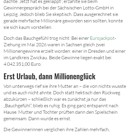
dachte: Jetzt hat es geklappt“, erzählte sie beim
Gewinnergespräch bei der Sächsischen Lotto-GmbH in
Leipzig. Jedoch blieb Sie skeptisch. Dass ausgerechnet sie
gerade mehrfache Millionäre geworden sein sollten, konnte
sie sich kaum vorstellen.
Doch das Bauchgefühl trog nicht: Bei einer
Eurojackpot
-
Ziehung im Mai 2026 waren in Sachsen gleich zwei
Millionengewinne erzielt worden: einer in Dresden und einer
im Landkreis Zwickau. Beide Gewinne liegen exakt bei
4.042.351,00 Euro.
Erst Urlaub, dann Millionenglück
Von unterwegs rief sie ihre Mutter an – die von nichts wusste
und es auch nicht ahnte. Doch statt hektisch den Rückweg
abzukürzen – schließlich war es zunächst ja nur das
„Bauchgefühl“, blieb es ruhig. Es ging ganz entspannt nach
Hause. Mutter und Tochter prüften dann den Spielschein
gemeinsam. Dann wurde es ernst.
Die Gewinnerinnen verglichen ihre Zahlen mehrfach,