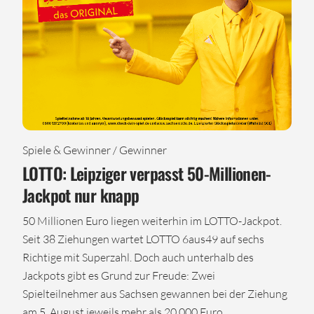
Spiele & Gewinner / Gewinner
LOTTO: Leipziger verpasst 50-Millionen-
Jackpot nur knapp
50 Millionen Euro liegen weiterhin im LOTTO-Jackpot.
Seit 38 Ziehungen wartet LOTTO 6aus49 auf sechs
Richtige mit Superzahl. Doch auch unterhalb des
Jackpots gibt es Grund zur Freude: Zwei
Spielteilnehmer aus Sachsen gewannen bei der Ziehung
am 5. August jeweils mehr als 20.000 Euro.