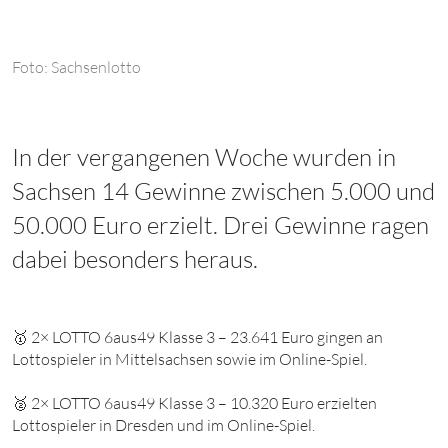
Foto: Sachsenlotto
In der vergangenen Woche wurden in
Sachsen 14 Gewinne zwischen 5.000 und
50.000 Euro erzielt. Drei Gewinne ragen
dabei besonders heraus.
🥇 2× LOTTO 6aus49 Klasse 3 – 23.641 Euro gingen an
Lottospieler in Mittelsachsen sowie im Online-Spiel.
🥈 2× LOTTO 6aus49 Klasse 3 – 10.320 Euro erzielten
Lottospieler in Dresden und im Online-Spiel.