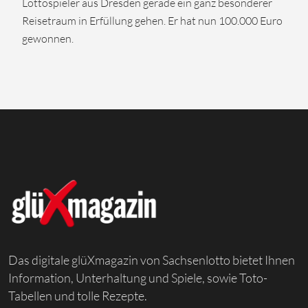
Lottospieler aus Dresden gerade ein ganz besonderer
Reisetraum in Erfüllung gehen. Er hat nun 100.000 Euro
gewonnen.
Das digitale glüXmagazin von Sachsenlotto bietet Ihnen
Information, Unterhaltung und Spiele, sowie Toto-
Tabellen und tolle Rezepte.