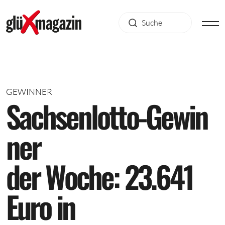
GEWINNER
S
a
c
h
s
e
n
l
o
t
t
o
-
G
e
w
i
n
n
e
r
d
e
r
W
o
c
h
e
:
2
3
.
6
4
1
E
u
r
o
i
n