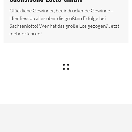
Glückliche Gewinner, beeindruckende Gewinne –
Hier liest du alles über die größten Erfolge bei
Sachsenlotto! Wer hat das große Los gezogen? Jetzt
mehr erfahren!