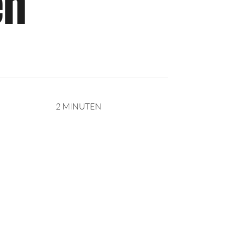
e
n
2 MINUTEN