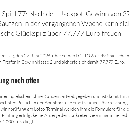
r Spiel 77: Nach dem Jackpot-Gewinn von 3
Bautzen in der vergangenen Woche kann sic
ische Glückspilz über 77.777 Euro freuen.
amstag, den 27. Juni 2026, über seinen LOTTO 6aus49-Spielschein 
 Treffer in Gewinnklasse 2 und sicherte sich damit 77.777 Euro.
ng noch offen
einen Spielschein ohne Kundenkarte abgegeben und ist damit für
nächsten Besuch in der Annahmstelle eine freudige Überraschung:
ewinnprüfung am Lotto-Terminal werden ihm die Formulare für 
r Prüfung erfolgt keine Anzeige der konkreten Gewinnsumme, ledig
 1.000 Euro liegt.