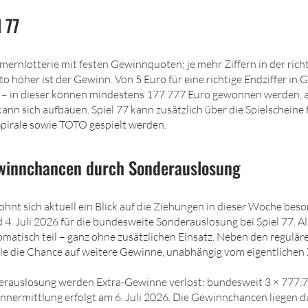
 77
mmernlotterie mit festen Gewinnquoten; je mehr Ziffern in der rich
 höher ist der Gewinn. Von 5 Euro für eine richtige Endziffer in 
 – in dieser können mindestens 177.777 Euro gewonnen werden, a
kann sich aufbauen. Spiel 77 kann zusätzlich über die Spielschein
pirale sowie TOTO gespielt werden.
ewinnchancen durch Sonderauslosung
ohnt sich aktuell ein Blick auf die Ziehungen in dieser Woche bes
 4. Juli 2026 für die bundesweite Sonderauslosung bei Spiel 77. Al
matisch teil – ganz ohne zusätzlichen Einsatz. Neben den regulä
lle die Chance auf weitere Gewinne, unabhängig vom eigentlichen
rauslosung werden Extra-Gewinne verlost: bundesweit 3 × 777.7
nnermittlung erfolgt am 6. Juli 2026. Die Gewinnchancen liegen da