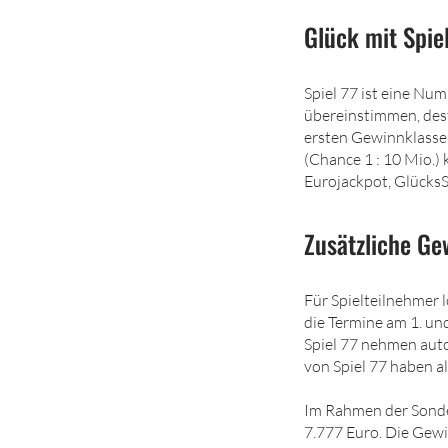
Glück mit Spiel
Spiel 77 ist eine Nu
übereinstimmen, desto
ersten Gewinnklasse
(Chance 1 : 10 Mio.) 
Eurojackpot, GlücksS
Zusätzliche G
Für Spielteilnehmer l
die Termine am 1. und
Spiel 77 nehmen auto
von Spiel 77 haben a
Im Rahmen der Sonde
7.777 Euro. Die Gewi