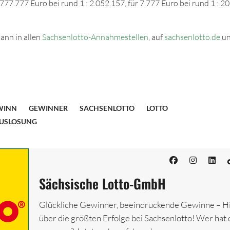
77.777 Euro bei rund 1 : 2.052.157, für 7.777 Euro bei rund 1 : 2
ann in allen
Sachsenlotto-Annahmestellen
, auf
sachsenlotto.de
un
WINN
GEWINNER
SACHSENLOTTO
LOTTO
USLOSUNG
Sächsische Lotto-GmbH
Glückliche Gewinner, beeindruckende Gewinne – Hier
über die größten Erfolge bei Sachsenlotto! Wer hat