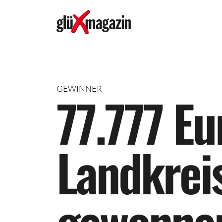
GEWINNER
7
7
.
7
7
7
E
u
L
a
n
d
k
r
e
i