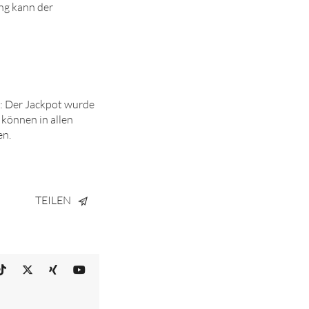
ng kann der
: Der Jackpot wurde
 können in allen
n.
TEILEN