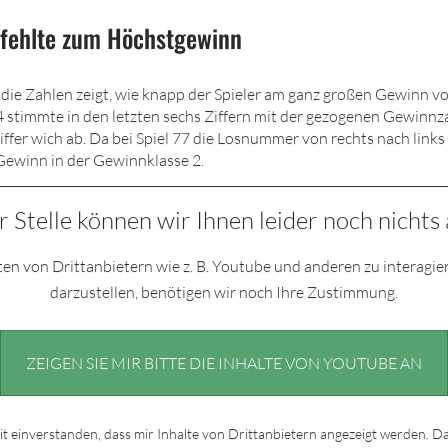
r fehlte zum Höchstgewinn
 die Zahlen zeigt, wie knapp der Spieler am ganz großen Gewinn vor
timmte in den letzten sechs Ziffern mit der gezogenen Gewinnz
 Ziffer wich ab. Da bei Spiel 77 die Losnummer von rechts nach links
Gewinn in der Gewinnklasse 2.
r Stelle können wir Ihnen leider noch nichts
en von Drittanbietern wie z. B. Youtube und anderen zu interagie
darzustellen, benötigen wir noch Ihre Zustimmung.
ZEIGEN SIE MIR BITTE DIE INHALTE VON YOUTUBE AN
it einverstanden, dass mir Inhalte von Drittanbietern angezeigt werden. 