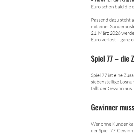
– sei es für den Gar
Euro schon bald die 
Passend dazu steht a
mit einer Sonderaus
21. März 2026 werden
Euro verlost – ganz 
Spiel 77 – die
Spiel 77 ist eine Zus
siebenstellige Losnu
fällt der Gewinn aus.
Gewinner muss
Wer ohne Kundenkarte
der Spiel-77-Gewinn 