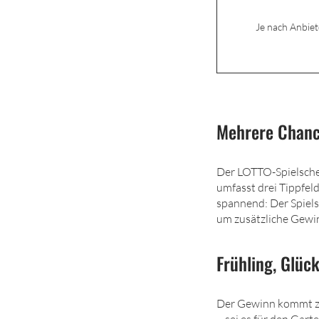
Je nach Anbie
Mehrere Chanc
Der LOTTO-Spielschei
umfasst drei Tippfel
spannend: Der Spiels
um zusätzliche Gewi
Frühling, Glüc
Der Gewinn kommt zur