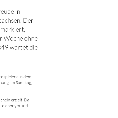
reude in
lsachsen. Der
 markiert,
ser Woche ohne
s49 wartet die
tospieler aus dem
iehung am Samstag,
hein erzielt. Da
otto anonym und