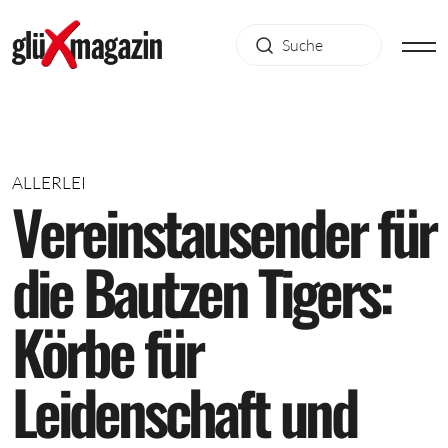
ALLERLEI
V
e
r
e
i
n
s
t
a
u
s
e
n
d
e
r
f
ü
r
d
i
e
B
a
u
t
z
e
n
T
i
g
e
r
s
:
K
ö
r
b
e
f
ü
r
L
e
i
d
e
n
s
c
h
a
f
t
u
n
d