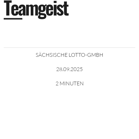
T
e
a
m
g
e
i
s
t
SÄCHSISCHE LOTTO-GMBH
28.09.2025
2 MINUTEN