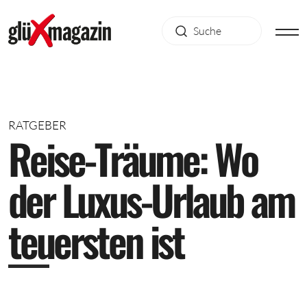
RATGEBER
R
e
i
s
e
-
T
r
ä
u
m
e
:
W
o
d
e
r
L
u
x
u
s
-
U
r
l
a
u
b
a
m
t
e
u
e
r
s
t
e
n
i
s
t