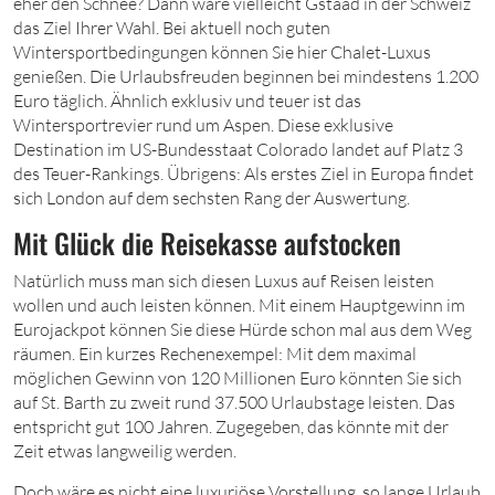
eher den Schnee? Dann wäre vielleicht Gstaad in der Schweiz
das Ziel Ihrer Wahl. Bei aktuell noch guten
Wintersportbedingungen können Sie hier Chalet-Luxus
genießen. Die Urlaubsfreuden beginnen bei mindestens 1.200
Euro täglich. Ähnlich exklusiv und teuer ist das
Wintersportrevier rund um Aspen. Diese exklusive
Destination im US-Bundesstaat Colorado landet auf Platz 3
des Teuer-Rankings. Übrigens: Als erstes Ziel in Europa findet
sich London auf dem sechsten Rang der Auswertung.
Mit Glück die Reisekasse aufstocken
Natürlich muss man sich diesen Luxus auf Reisen leisten
wollen und auch leisten können. Mit einem Hauptgewinn im
Eurojackpot können Sie diese Hürde schon mal aus dem Weg
räumen. Ein kurzes Rechenexempel: Mit dem maximal
möglichen Gewinn von 120 Millionen Euro könnten Sie sich
auf St. Barth zu zweit rund 37.500 Urlaubstage leisten. Das
entspricht gut 100 Jahren. Zugegeben, das könnte mit der
Zeit etwas langweilig werden.
Doch wäre es nicht eine luxuriöse Vorstellung, so lange Urlaub