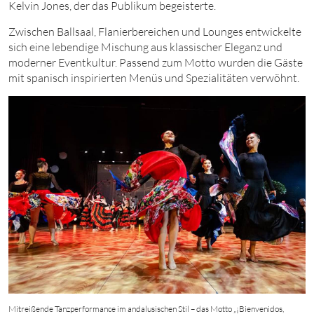
Kelvin Jones, der das Publikum begeisterte.
Zwischen Ballsaal, Flanierbereichen und Lounges entwickelte
sich eine lebendige Mischung aus klassischer Eleganz und
moderner Eventkultur. Passend zum Motto wurden die Gäste
mit spanisch inspirierten Menüs und Spezialitäten verwöhnt.
Mitreißende Tanzperformance im andalusischen Stil – das Motto „¡Bienvenidos,