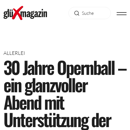
ALLERLEI
3
0
J
a
h
r
e
O
p
e
r
n
b
a
l
l
–
e
i
n
g
l
a
n
z
v
o
l
l
e
r
A
b
e
n
d
m
i
t
U
n
t
e
r
s
t
ü
t
z
u
n
g
d
e
r