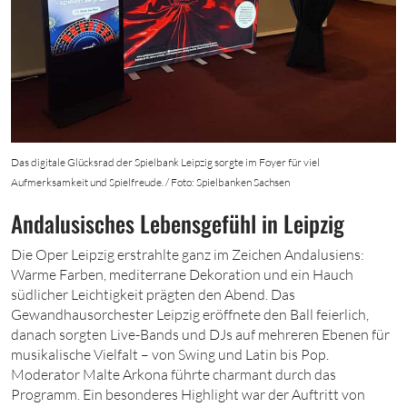
Das digitale Glücksrad der Spielbank Leipzig sorgte im Foyer für viel
Aufmerksamkeit und Spielfreude. / Foto: Spielbanken Sachsen
Andalusisches Lebensgefühl in Leipzig
Die Oper Leipzig erstrahlte ganz im Zeichen Andalusiens:
Warme Farben, mediterrane Dekoration und ein Hauch
südlicher Leichtigkeit prägten den Abend. Das
Gewandhausorchester Leipzig eröffnete den Ball feierlich,
danach sorgten Live-Bands und DJs auf mehreren Ebenen für
musikalische Vielfalt – von Swing und Latin bis Pop.
Moderator Malte Arkona führte charmant durch das
Programm. Ein besonderes Highlight war der Auftritt von