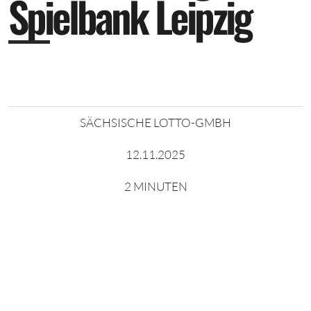
S
p
i
e
l
b
a
n
k
L
e
i
p
z
i
g
SÄCHSISCHE LOTTO-GMBH
12.11.2025
2 MINUTEN