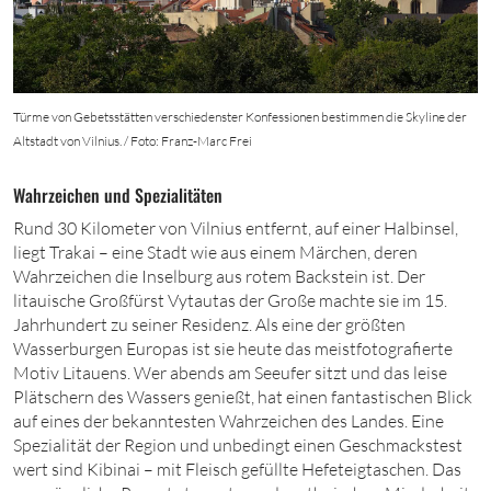
Türme von Gebetsstätten verschiedenster Konfessionen bestimmen die Skyline der
Altstadt von Vilnius. / Foto: Franz-Marc Frei
Wahrzeichen und Spezialitäten
Rund
3
0
Kilo
meter von Vilnius entfernt, auf einer Halbinsel,
liegt Trakai – eine Stadt wie aus einem Märchen, deren
Wahrzeichen die Inselburg aus rotem Backstein ist. Der
litauische Großfürst Vytautas der Große machte sie im 15.
Jahrhundert zu seiner Residenz. Als eine der größten
Wasserburgen Europas ist sie heute das meistfotografierte
Motiv Litauens. Wer abends am Seeufer sitzt und das leise
Plätschern des Wassers genießt, hat einen fantastischen Blick
auf eines der bekanntesten Wahrzeichen des Landes. Eine
Spezialität der Region und unbedingt einen Geschmackstest
wert sind Kibinai – mit Fleisch gefüllte Hefeteigtaschen. Das