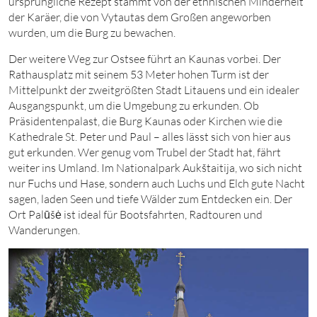
ursprüngliche Rezept stammt von der ethnischen Minderheit
der Karäer, die von Vytautas dem Großen angeworben
wurden, um die Burg zu bewachen.
Der weitere Weg zur Ostsee führt an Kaunas vorbei. Der
Rathausplatz mit seinem
5
3
Meter
hohen Turm ist der
Mittelpunkt der zweitgrößten Stadt Litauens und ein idealer
Ausgangspunkt, um die Umgebung zu erkunden. Ob
Präsidentenpalast, die Burg Kaunas oder Kirchen wie die
Kathedrale St. Peter und Paul – alles lässt sich von hier aus
gut erkunden. Wer genug vom Trubel der Stadt hat, fährt
weiter ins Umland. Im Nationalpark Aukštaitija, wo sich nicht
nur Fuchs und Hase, sondern auch Luchs und Elch gute Nacht
sagen, laden Seen und tiefe Wälder zum Entdecken ein. Der
Ort Palūšė ist ideal für Bootsfahrten, Radtouren und
Wanderungen.