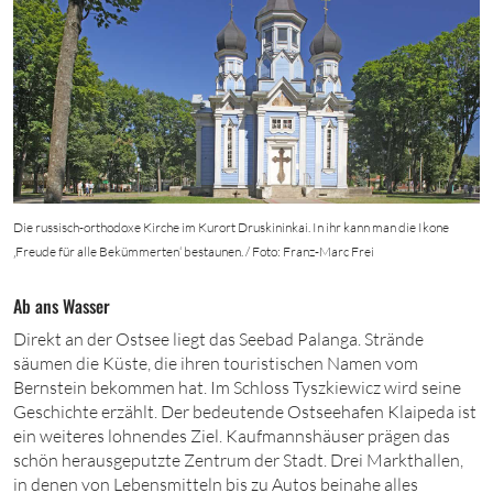
Die russisch-orthodoxe Kirche im Kurort Druskininkai. In ihr kann man die Ikone
‚Freude für alle Bekümmerten‘ bestaunen. / Foto: Franz-Marc Frei
Ab ans Wasser
Direkt an der Ostsee liegt das Seebad Palanga. Strände
säumen die Küste, die ihren touristischen Namen vom
Bernstein bekommen hat. Im Schloss Tyszkiewicz wird seine
Geschichte erzählt. Der bedeutende Ostseehafen Klaipeda ist
ein weiteres lohnendes Ziel. Kaufmannshäuser prägen das
schön herausgeputzte Zentrum der Stadt. Drei Markthallen,
in denen von Lebensmitteln bis zu Autos beinahe alles