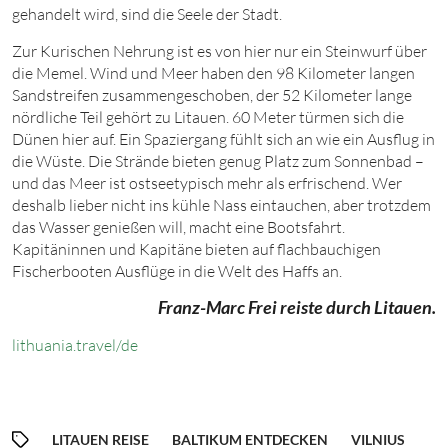
gehandelt wird, sind die Seele der Stadt.
Zur Kurischen Nehrung ist es von hier nur ein Steinwurf über
die Memel. Wind und Meer haben den
9
8
Kilo
meter langen
Sandstreifen zusammengeschoben, der
5
2
Kilo
meter lange
nördliche Teil gehört zu Litauen.
6
0
Meter
türmen sich die
Dünen hier auf. Ein Spaziergang fühlt sich an wie ein Ausflug in
die Wüste. Die Strände bieten genug Platz zum Sonnenbad –
und das Meer ist ostseetypisch mehr als erfrischend. Wer
deshalb lieber nicht ins kühle Nass eintauchen, aber trotzdem
das Wasser genießen will, macht eine Bootsfahrt.
Kapitäninnen und Kapitäne bieten auf flachbauchigen
Fischerbooten Ausflüge in die Welt des Haffs an.
Franz-Marc Frei reiste durch Litauen.
lithuania.travel/de
LITAUEN REISE
BALTIKUM ENTDECKEN
VILNIUS