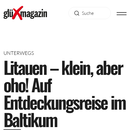
UNTERWEGS
L
i
t
a
u
e
n
–
k
l
e
i
n
,
a
b
e
r
o
h
o
!
A
u
f
E
n
t
d
e
c
k
u
n
g
s
r
e
i
s
e
i
m
B
a
l
t
i
k
u
m