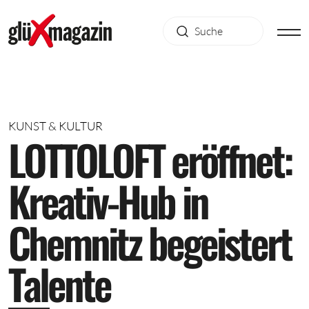
KUNST & KULTUR
L
O
T
T
O
L
O
F
T
e
r
ö
f
f
n
e
t
:
K
r
e
a
t
i
v
-
H
u
b
i
n
C
h
e
m
n
i
t
z
b
e
g
e
i
s
t
e
r
t
T
a
l
e
n
t
e