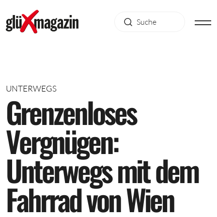
UNTERWEGS
G
r
e
n
z
e
n
l
o
s
e
s
V
e
r
g
n
ü
g
e
n
:
U
n
t
e
r
w
e
g
s
m
i
t
d
e
m
F
a
h
r
r
a
d
v
o
n
W
i
e
n