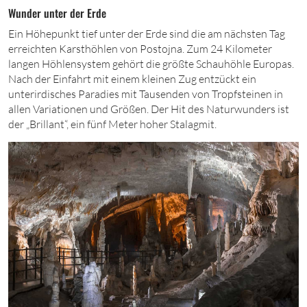
Wunder unter der Erde
Ein Höhepunkt tief unter der Erde sind die am nächsten Tag
erreichten Karsthöhlen von Postojna. Zum
24
Kilometer
langen Höhlensystem gehört die größte Schauhöhle Europas.
Nach der Einfahrt mit einem kleinen Zug entzückt ein
unterirdisches Paradies mit Tausenden von Tropfsteinen in
allen Variationen und Größen. Der Hit des Naturwunders ist
der „Brillant“, ein fünf Meter hoher Stalagmit.