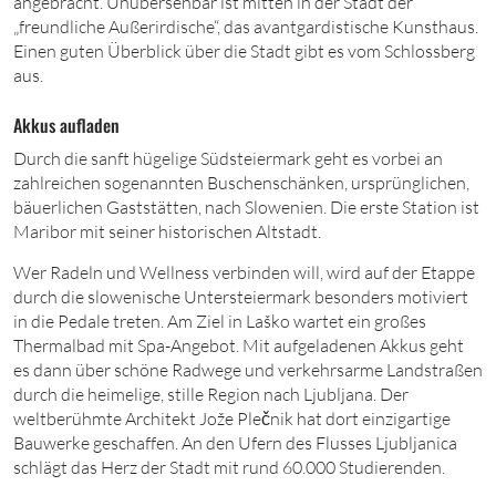
angebracht. Unübersehbar ist mitten in der Stadt der
„freundliche Außerirdische“, das avantgardistische Kunsthaus.
Einen guten Überblick über die Stadt gibt es vom Schlossberg
aus.
Akkus aufladen
Durch die sanft hügelige Südsteiermark geht es vorbei an
zahlreichen sogenannten Buschenschänken, ursprünglichen,
bäuerlichen Gaststätten, nach Slowenien. Die erste Station ist
Maribor mit seiner historischen Altstadt.
Wer Radeln und Wellness verbinden will, wird auf der Etappe
durch die slowenische Untersteiermark besonders motiviert
in die Pedale treten. Am Ziel in Laško wartet ein großes
Thermalbad mit Spa-Angebot. Mit aufgeladenen Akkus geht
es dann über schöne Radwege und verkehrsarme Landstraßen
durch die heimelige, stille Region nach Ljubljana. Der
weltberühmte Architekt Jože Plečnik hat dort einzigartige
Bauwerke geschaffen. An den Ufern des Flusses Ljubljanica
schlägt das Herz der Stadt mit
rund 60
.
000
Studierenden.