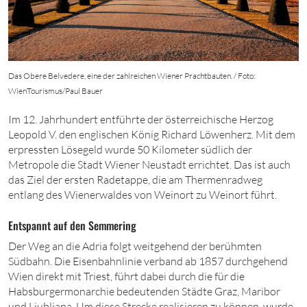
Das Obere Belvedere, eine der zahlreichen Wiener Prachtbauten. / Foto:
WienTourismus/Paul Bauer
Im 12. Jahrhundert entführte der österreichische Herzog
Leopold V. den englischen König Richard Löwenherz. Mit dem
erpressten Lösegeld
wurde
50
Kilometer südlich der
Metropole die Stadt Wiener Neustadt errichtet. Das ist auch
das Ziel der ersten Radetappe, die am Thermenradweg
entlang des Wienerwaldes von Weinort zu Weinort führt.
Entspannt auf den Semmering
Der Weg an die Adria folgt weitgehend der berühmten
Südbahn. Die Eisenbahnlinie verband
ab
1857
durchgehend
Wien direkt mit Triest, führt dabei durch die für die
Habsburgermonarchie bedeutenden Städte Graz, Maribor
und Ljubljana. Um diese Strecke realisieren zu können, wurde