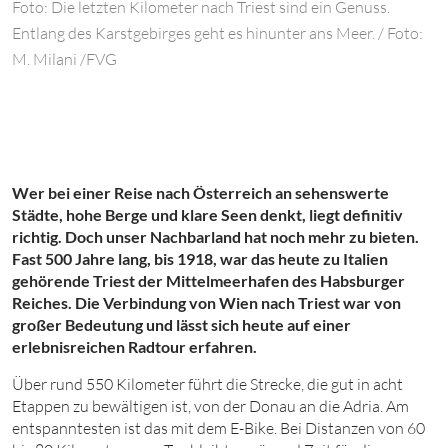
Foto: Die letzten Kilometer nach Triest sind ein Genuss.
Entlang des Karstgebirges geht es hinunter ans Meer. / Foto:
M. Milani /FVG
Wer bei einer Reise nach Österreich an sehenswerte
Städte, hohe Berge und klare Seen denkt, liegt definitiv
richtig. Doch unser Nachbarland hat noch mehr zu bieten.
Fast
500
Jahre lang, bis 1918, war das heute zu Italien
gehörende Triest der Mittelmeerhafen des Habsburger
Reiches. Die Verbindung von Wien nach Triest war von
großer Bedeutung und lässt sich heute auf einer
erlebnisreichen Radtour erfahren.
Über
r
und
550
Kilometer führt die Strecke, die gut in acht
Etappen zu bewältigen ist, von der Donau an die Adria. Am
entspanntesten ist das mit dem E-Bike. Bei Distanzen
von
60