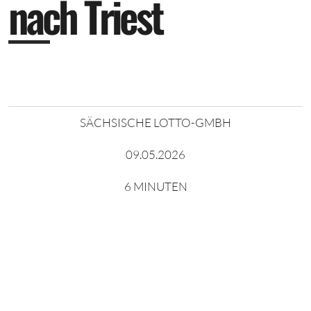
n
a
c
h
T
r
i
e
s
t
SÄCHSISCHE LOTTO-GMBH
09.05.2026
6 MINUTEN