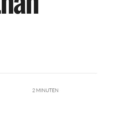
t
n
a
h
2 MINUTEN