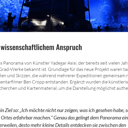
 wissenschaftlichem Anspruch
 Panorama von Künstler Yadegar Asisi, der bereits seit vielen Jah
ad-Werke bekannt ist. Grundlage für das neue Projekt waren t
ien und Skizzen, die während mehrerer Expeditionen gemeinsam 
entarfilmer Ben Cropp entstanden. Ergänzt wurden die künstleri
cherchen und Kartenmaterial, um die Darstellung möglichst auth
ein Ziel so: „Ich möchte nicht nur zeigen, was ich gesehen habe
 Ortes erfahrbar machen.“ Genau das gelingt dem Panorama eind
erweilen, desto mehr kleine Details entdecken sie zwischen den