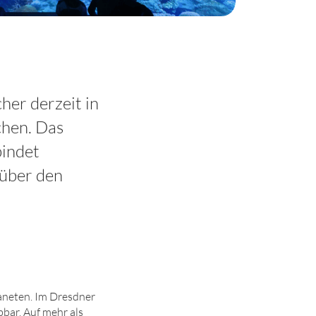
er derzeit in
chen. Das
indet
 über den
neten. Im Dresdner
bar. Auf mehr als