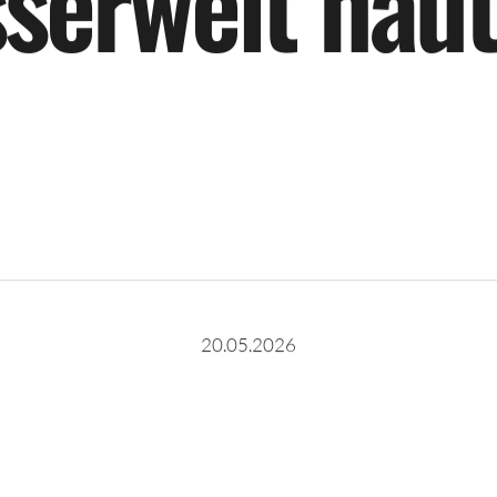
s
s
e
r
w
e
l
t
h
a
u
20.05.2026