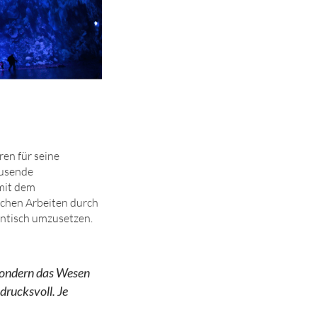
ren für seine
ausende
mit dem
schen Arbeiten durch
entisch umzusetzen.
, sondern das Wesen
rucksvoll. Je