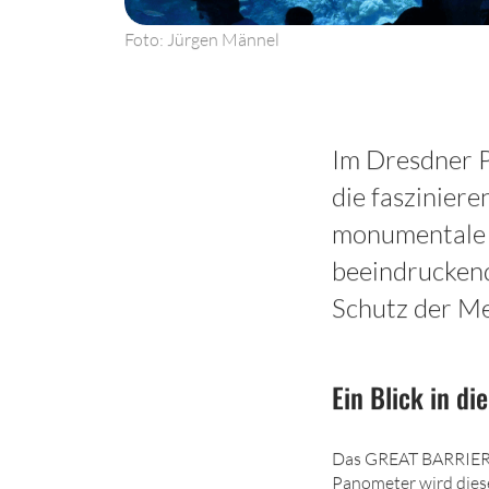
Foto: Jürgen Männel
Im Dresdner 
die faszinie
monumentale 
beeindruckend
Schutz der Me
Ein Blick in di
Das GREAT BARRIER R
Panometer wird diese