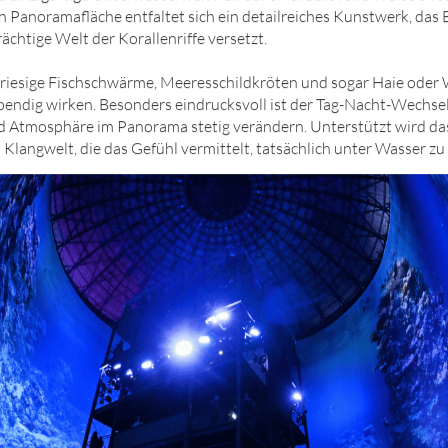
Panoramafläche entfaltet sich ein detailreiches Kunstwerk, das
rächtige Welt der Korallenriffe versetzt.
, riesige Fischschwärme, Meeresschildkröten und sogar Haie oder 
bendig wirken. Besonders eindrucksvoll ist der Tag-Nacht-Wechsel
 Atmosphäre im Panorama stetig verändern. Unterstützt wird das
langwelt, die das Gefühl vermittelt, tatsächlich unter Wasser zu 