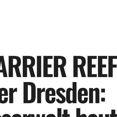
A
R
R
I
E
R
R
E
E
F
e
r
D
r
e
s
d
e
n
: