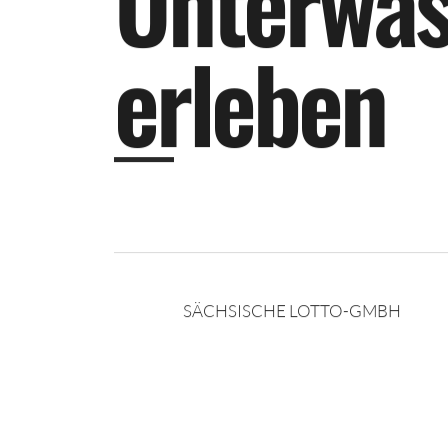
U
n
t
e
r
w
a
e
r
l
e
b
e
n
SÄCHSISCHE LOTTO-GMBH