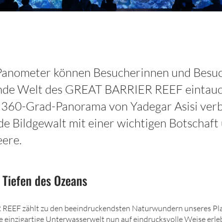
Panometer können Besucherinnen und Besuch
rende Welt des GREAT BARRIER REEF eintau
360-Grad-Panorama von Yadegar Asisi verb
e Bildgewalt mit einer wichtigen Botschaft
ere.
e Tiefen des Ozeans
EEF zählt zu den beeindruckendsten Naturwundern unseres Pla
 einzigartige Unterwasserwelt nun auf eindrucksvolle Weise erleb