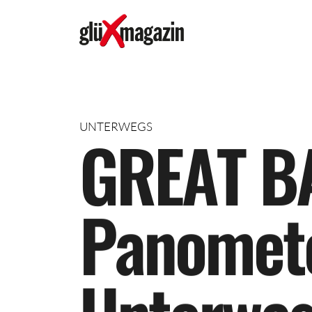
UNTERWEGS
G
R
E
A
T
B
P
a
n
o
m
e
t