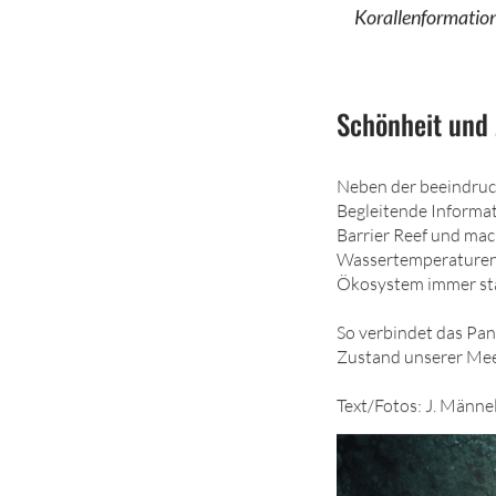
Korallenformatio
Schönheit und 
Neben der beeindruck
Begleitende Informa
Barrier Reef und ma
Wassertemperaturen,
Ökosystem immer stä
So verbindet das Pa
Zustand unserer Meere
Text/Fotos: J. Männe