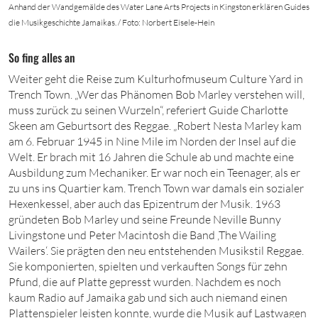
Anhand der Wandgemälde des Water Lane Arts Projects in Kingston erklären Guides
die Musikgeschichte Jamaikas. / Foto: Norbert Eisele-Hein
So fing alles an
Weiter geht die Reise zum Kulturhofmuseum Culture Yard in
Trench Town. „Wer das Phänomen Bob Marley verstehen will,
muss zurück zu seinen Wurzeln“, referiert Guide Charlotte
Skeen am Geburtsort des Reggae. „Robert Nesta Marley kam
am
6
. Februar
1945
in Nine Mile im Norden der Insel auf die
Welt. Er brach
mit
16
Jahren die Schule ab und machte eine
Ausbildung zum Mechaniker. Er war noch ein Teenager, als er
zu uns ins Quartier kam. Trench Town war damals ein sozialer
Hexenkessel, aber auch das Epizentrum der Musik.
1963
gründeten Bob Marley und seine Freunde Neville Bunny
Livingstone und Peter Macintosh die Band ‚The Wailing
Wailers‘. Sie prägten den neu entstehenden Musikstil Reggae.
Sie komponierten, spielten und verkauften Songs für zehn
Pfund, die auf Platte gepresst wurden. Nachdem es noch
kaum Radio auf Jamaika gab und sich auch niemand einen
Plattenspieler leisten konnte, wurde die Musik auf Lastwagen