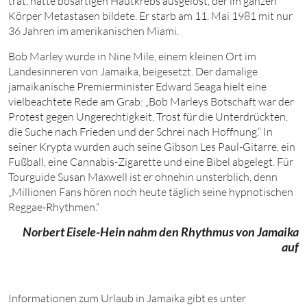
trat, hatte bösartigen Hautkrebs ausgelöst, der im ganzen
Körper Metastasen bildete. Er starb
am
11
. Mai
1981
mit
nur
36
Jahren im amerikanischen Miami.
Bob Marley wurde in Nine Mile, einem kleinen Ort im
Landesinneren von Jamaika, beigesetzt. Der damalige
jamaikanische Premierminister Edward Seaga hielt eine
vielbeachtete Rede am Grab: „Bob Marleys Botschaft war der
Protest gegen Ungerechtigkeit, Trost für die Unterdrückten,
die Suche nach Frieden und der Schrei nach Hoffnung.“ In
seiner Krypta wurden auch seine Gibson Les Paul-Gitarre, ein
Fußball, eine Cannabis-Zigarette und eine Bibel abgelegt. Für
Tourguide Susan Maxwell ist er ohnehin unsterblich, denn
„Millionen Fans hören noch heute täglich seine hypnotischen
Reggae-Rhythmen.“
Norbert Eisele-Hein nahm den Rhythmus von Jamaika
auf
Informationen zum Urlaub in Jamaika gibt es unter