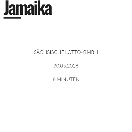
J
a
m
a
i
k
a
SÄCHSISCHE LOTTO-GMBH
30.05.2026
8 MINUTEN