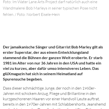
Foto: Im Water Lane Arts Project darf natürlich auch eine
Wandmalerei Bob Marleys in seiner typischen Pose nicht
fehlen. / Foto: Norbert Eisele-Hein
Der jamaikanische Sänger und Gitarrist Bob Marley gilt als
erster Superstar, der aus einem Entwicklungsland
stammend die Bühnen der ganzen Welt eroberte. Er starb
1981
im Alter von nur
36
Jahren in den USA und hatte ein
viel zu kurzes, aber dafür umso intensiveres Leben. Das
glüXmagazin
hat sich in seinem Heimatland auf
Spurensuche begeben.
D
ass dieser schmächtige Junge, der noch in den 1960er-
Jahren mit schickem Anzug, Fliege und Brillantine in den
kurzgeschorenen Haaren vor einer Handvoll Leute auftrat,
bereits in den 1970er-Jahren mit Schlabbershorts, Jeanshemd