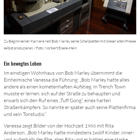
Zu Beginn seiner Karriere ließ Bob Marley seine Schallplatten mit dieser alten Presse
selbst produzieren. / Foto: Norbert Eisele-Hein
Ein bewegtes Leben
Im einstigen Wohnhaus von Bob Marley übernimmt die
Einheimische Vanessa die Führung: „Bob Marley hatte alles
andere als einen kometenhaften Aufstieg. In Trench Town
musste er lernen, sich auf der Straße zu behaupten und
erwarb sich den Ruf eines „Tuff Gong“, eines harten
Straßenkämpfers. So nannte er später auch seine Plattenfirma
und sein Tonstudio.“
Vanessa zeigt Bilder von der Hochzeit
1966
mit Rita
Anderson. „Bob Marley hatte mindestens zwölf Kinder, inner-
und außerhalb der Ehe, aber Rita und er hatten eine starke