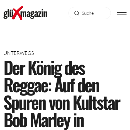
UNTERWEGS
D
e
r
K
ö
n
i
g
d
e
s
R
e
g
g
a
e
:
A
u
f
d
e
n
S
p
u
r
e
n
v
o
n
K
u
l
t
s
t
a
r
B
o
b
M
a
r
l
e
y
i
n