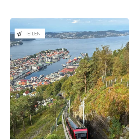
TEILEN