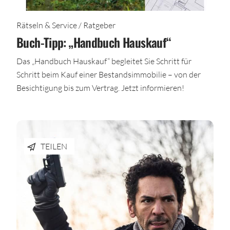
Rätseln & Service / Ratgeber
Buch-Tipp: „Handbuch Hauskauf“
Das „Handbuch Hauskauf“ begleitet Sie Schritt für
Schritt beim Kauf einer Bestandsimmobilie – von der
Besichtigung bis zum Vertrag. Jetzt informieren!
TEILEN