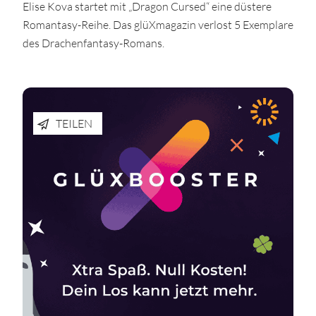
Elise Kova startet mit „Dragon Cursed“ eine düstere
Romantasy-Reihe. Das glüXmagazin verlost 5 Exemplare
des Drachenfantasy-Romans.
TEILEN