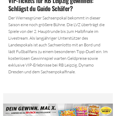
VIP-Tickets für RB Leipzig gewinnen:
Schlägst du Guido Schäfer?
Der Wernesgrüner Sachsenpokal bekommt in dieser
Saison eine noch größere Bühne. Die LVZ überträgt die
Spiele von der 2. Hauptrunde bis zum Halbfinale im
Livestream. Als langjähriger Unterstützer des
Landespokals ist auch Sachsenlotto mit an Bord und
lädt Fußballfans zu einem besonderen Tipp-Duell ein. Im
kostenlosen Gewinnspiel warten Geldpreise sowie
exklusive VIP-Erlebnisse bei RB Leipzig, Dynamo
Dresden und dem Sachsenpokalfinale.