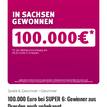
Spiele & Gewinner / Gewinner
100.000 Euro bei SUPER 6: Gewinner aus
Dresden noch unbekannt