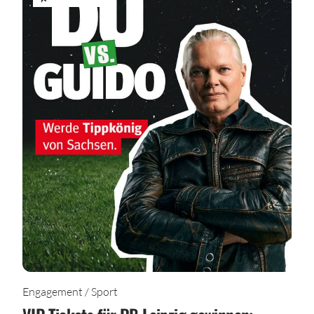
Engagement / Sport