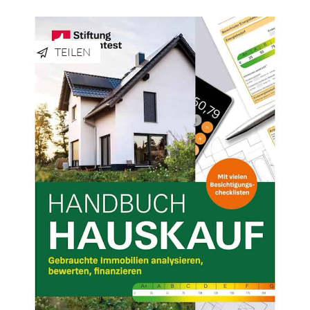
TEILEN