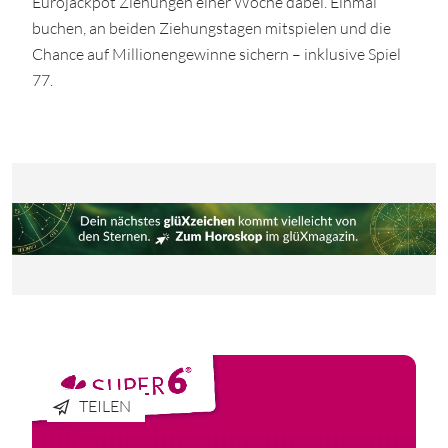
Eurojackpot Ziehungen einer Woche dabei. Einmal
buchen, an beiden Ziehungstagen mitspielen und die
Chance auf Millionengewinne sichern – inklusive Spiel
77.
TEILEN