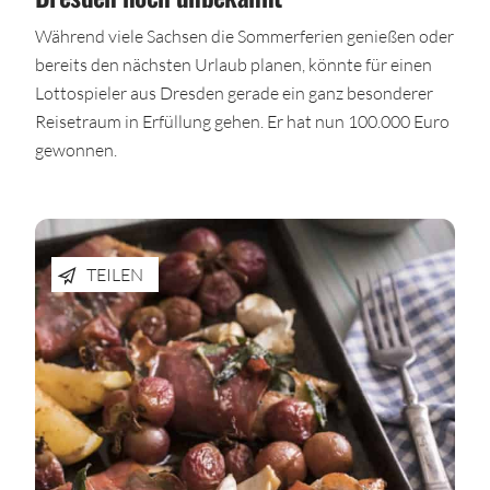
Während viele Sachsen die Sommerferien genießen oder
bereits den nächsten Urlaub planen, könnte für einen
Lottospieler aus Dresden gerade ein ganz besonderer
Reisetraum in Erfüllung gehen. Er hat nun 100.000 Euro
gewonnen.
TEILEN