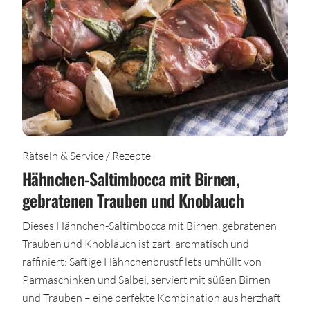
Rätseln & Service / Rezepte
Hähnchen-Saltimbocca mit Birnen,
gebratenen Trauben und Knoblauch
Dieses Hähnchen-Saltimbocca mit Birnen, gebratenen
Trauben und Knoblauch ist zart, aromatisch und
raffiniert: Saftige Hähnchenbrustfilets umhüllt von
Parmaschinken und Salbei, serviert mit süßen Birnen
und Trauben – eine perfekte Kombination aus herzhaft