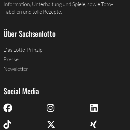
Information, Unterhaltung und Spiele, sowie Toto-
Tabellen und tolle Rezepte.
Über Sachsenlotto
Das Lotto-Prinzip
Presse
Newsletter
Social Media