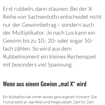
Erst rubbeln, dann staunen: Bei der X-
Reihe von Sachsenlotto entscheidet nicht
nur der Gewinnbetrag – sondern auch
der Multiplikator. Je nach Los kann ein
Gewinn bis zu 10-, 20- oder sogar 50-
fach zählen. So wird aus dem
Rubbelmoment ein kleines Rechenspiel
mit besonders viel Spannung.
Wenn aus einem Gewinn „mal X“ wird
Ein Rubbellos hat immer seinen ganz eigenen Moment: Die
Münze setzt an, das Feld wird freigerubbelt, Zahl für Zahl