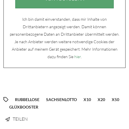
Ich bin damit einverstanden, dass mir Inhalte von
Drittanbietern angezeigt werden. Damit können
personenbezogene Daten an Drittanbieter übermittelt werden.
Je nach Anbieter werden weitere notwendige Cookies der
Anbieter auf meinem Gerät gespeichert. Mehr Informationen
dazu finden Sie
hier
.
RUBBELLOSE
SACHSENLOTTO
X10
X20
X50
GLÜXBOOSTER
TEILEN