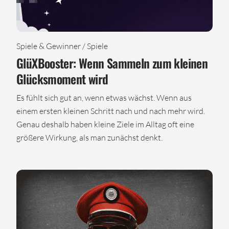
Spiele & Gewinner / Spiele
GlüXBooster: Wenn Sammeln zum kleinen
Glücksmoment wird
Es fühlt sich gut an, wenn etwas wächst. Wenn aus
einem ersten kleinen Schritt nach und nach mehr wird.
Genau deshalb haben kleine Ziele im Alltag oft eine
größere Wirkung, als man zunächst denkt.