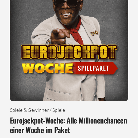
Spiele & Gewinner / Spiele
Eurojackpot-Woche: Alle Millionenchancen
einer Woche im Paket