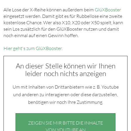
Alle Lose der X-Reihe können außerdem beim
GlüXBooster
eingesetzt werden. Damit gibt es für Rubbellose eine zweite
kostenlose Chance. Wer also X10, X20 oder X50 spielt, kann
sein Los zusätzlich für den GlüXBooster nutzen und damit
noch einmal auf einen Gewinn hoffen.
Hier geht's zum GlüXBooster
.
An dieser Stelle können wir Ihnen
leider noch nichts anzeigen
Um mit Inhalten von Drittanbietern wie z. B. Youtube
und anderen zu interagieren oder diese darzustellen,
benötigen wir noch Ihre Zustimmung.
ZEIGEN SIE MIR BITTE DIE INHALTE
VON YOUTUBE AN