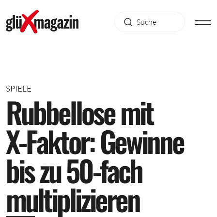
SPIELE
R
u
b
b
e
l
l
o
s
e
m
i
t
X
-
F
a
k
t
o
r
:
G
e
w
i
n
n
e
b
i
s
z
u
5
0
-
f
a
c
h
m
u
l
t
i
p
l
i
z
i
e
r
e
n