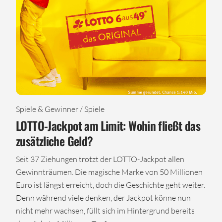
Spiele & Gewinner / Spiele
LOTTO-Jackpot am Limit: Wohin fließt das
zusätzliche Geld?
Seit 37 Ziehungen trotzt der LOTTO-Jackpot allen
Gewinnträumen. Die magische Marke von 50 Millionen
Euro ist längst erreicht, doch die Geschichte geht weiter.
Denn während viele denken, der Jackpot könne nun
nicht mehr wachsen, füllt sich im Hintergrund bereits