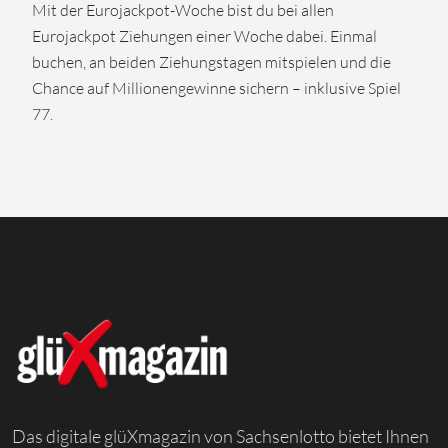
Mit der Eurojackpot-Woche bist du bei allen
Eurojackpot Ziehungen einer Woche dabei. Einmal
buchen, an beiden Ziehungstagen mitspielen und die
Chance auf Millionengewinne sichern – inklusive Spiel
77.
Das digitale glüXmagazin von Sachsenlotto bietet Ihnen