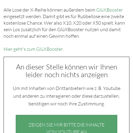
Alle Lose der X-Reihe können außerdem beim
GlüXBooster
eingesetzt werden. Damit gibt es für Rubbellose eine zweite
kostenlose Chance. Wer also X10, X20 oder X50 spielt, kann
sein Los zusätzlich für den GlüXBooster nutzen und damit
noch einmal auf einen Gewinn hoffen.
Hier geht's zum GlüXBooster
.
An dieser Stelle können wir Ihnen
leider noch nichts anzeigen
Um mit Inhalten von Drittanbietern wie z. B. Youtube
und anderen zu interagieren oder diese darzustellen,
benötigen wir noch Ihre Zustimmung.
ZEIGEN SIE MIR BITTE DIE INHALTE
VON YOUTUBE AN