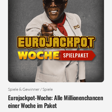
Spiele & Gewinner / Spiele
Eurojackpot-Woche: Alle Millionenchancen
einer Woche im Paket