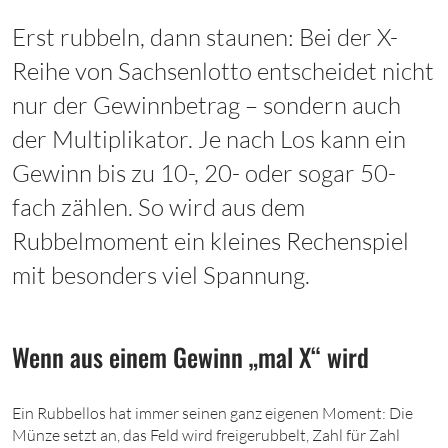
Erst rubbeln, dann staunen: Bei der X-
Reihe von Sachsenlotto entscheidet nicht
nur der Gewinnbetrag – sondern auch
der Multiplikator. Je nach Los kann ein
Gewinn bis zu 10-, 20- oder sogar 50-
fach zählen. So wird aus dem
Rubbelmoment ein kleines Rechenspiel
mit besonders viel Spannung.
Wenn aus einem Gewinn „mal X“ wird
Ein Rubbellos hat immer seinen ganz eigenen Moment: Die
Münze setzt an, das Feld wird freigerubbelt, Zahl für Zahl