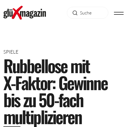
SPIELE
R
u
b
b
e
l
l
o
s
e
m
i
t
X
-
F
a
k
t
o
r
:
G
e
w
i
n
n
e
b
i
s
z
u
5
0
-
f
a
c
h
m
u
l
t
i
p
l
i
z
i
e
r
e
n