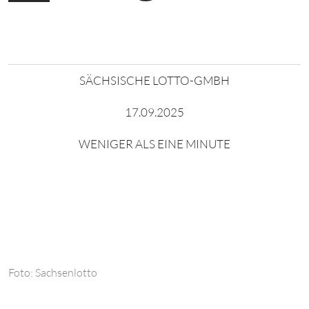
SÄCHSISCHE LOTTO-GMBH
17.09.2025
WENIGER ALS EINE MINUTE
Foto: Sachsenlotto