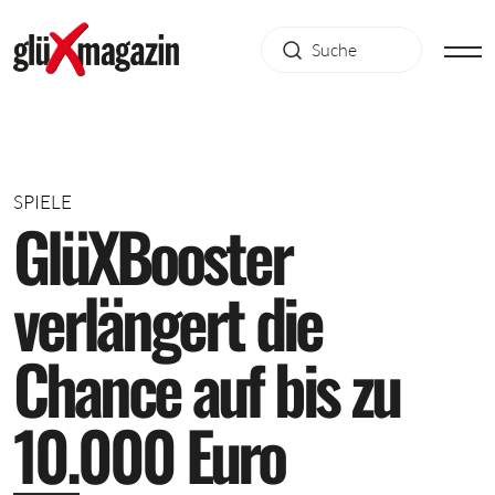
SPIELE
G
l
ü
X
B
o
o
s
t
e
r
v
e
r
l
ä
n
g
e
r
t
d
i
e
C
h
a
n
c
e
a
u
f
b
i
s
z
u
1
0
.
0
0
0
E
u
r
o