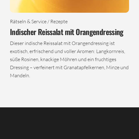
Rätseln & Service / Rezepte
Indischer Reissalat mit Orangendressing
Dieser indische Reissalat mit Orangendressing ist
exotisch, erfrischend und voller Aromen: Langkornreis,
süße Rosinen, knackige Möhren und ein fruchtiges
Dressing – verfeinert mit Granatapfelkernen, Minze und
Mandeln.