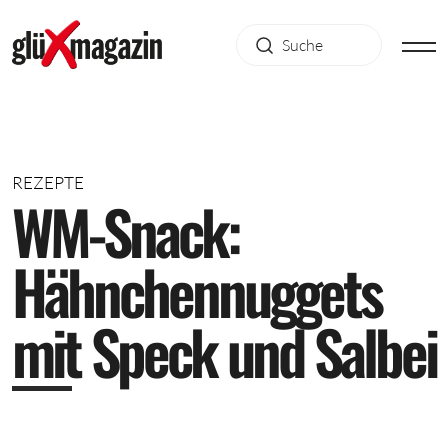
REZEPTE
W
M
-
S
n
a
c
k
:
H
ä
h
n
c
h
e
n
n
u
g
g
e
t
s
m
i
t
S
p
e
c
k
u
n
d
S
a
l
b
e
i