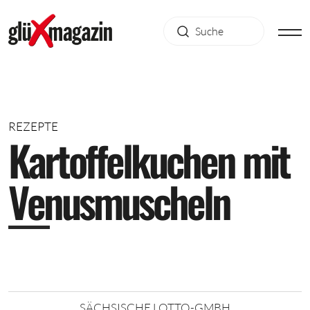
REZEPTE
K
a
r
t
o
f
f
e
l
k
u
c
h
e
n
m
i
t
V
e
n
u
s
m
u
s
c
h
e
l
n
SÄCHSISCHE LOTTO-GMBH