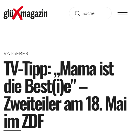
RATGEBER
T
V
-
T
i
p
p
:
„
M
a
m
a
i
s
t
d
i
e
B
e
s
t
(
i
)
e
"
–
Z
w
e
i
t
e
i
l
e
r
a
m
1
8
.
M
a
i
i
m
Z
D
F