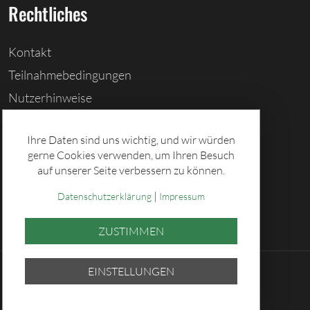
Rechtliches
Kontakt
Teilnahmebedingungen
Nutzerhinweise
Barrierefreiheitserklärung
Ihre Daten sind uns wichtig, und wir würden
Cookies löschen
gerne Cookies verwenden, um Ihren Besuch
Datenschutz
auf unserer Seite verbessern zu können.
Impressum
|
Datenschutzerklärung
Impressum
ZUSTIMMEN
EINSTELLUNGEN
© 2026 Sächsische Lotto-GmbH