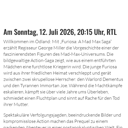
Am Sonntag, 12. Juli 2026, 20:15 Uhr, RTL
W
illkommen im Ödland: Mit „Furiosa: A Mad Max Saga“
erzählt Regisseur George Miller die Vorgeschichte einer der
faszinierendsten Figuren des Mad-Max-­Universums. Die
bildgewaltige Action-Saga zeigt, wie aus einem entführten
Mädchen eine furchtlose Kriegerin wird. Die junge Furiosa
wird aus ihrer friedlichen Heimat verschleppt und gerät
zwischen zwei skrupellose Herrscher: den Warlord Dementus
und den Tyrannen Immortan Joe. Während die Machtkämpfe
eskalieren, kämpft sie über viele Jahre ums Überleben,
schmiedet einen Fluchtplan und sinnt auf Rache für den Tod
ihrer Mutter.
Spektakuläre Verfolgungsjagden, beeindruckende Bilder und
kompromisslose Action machen das Prequel zu einem
packenden Abenteuer in einer postapokalyptischen Welt. Ein