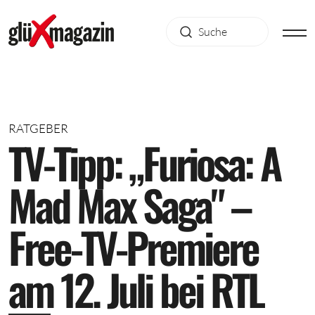
RATGEBER
T
V
-
T
i
p
p
:
„
F
u
r
i
o
s
a
:
A
M
a
d
M
a
x
S
a
g
a
"
–
F
r
e
e
-
T
V
-
P
r
e
m
i
e
r
e
a
m
1
2
.
J
u
l
i
b
e
i
R
T
L