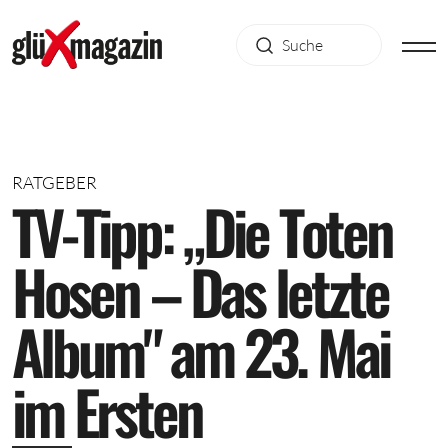
RATGEBER
T
V
-
T
i
p
p
:
„
D
i
e
T
o
t
e
n
H
o
s
e
n
–
D
a
s
l
e
t
z
t
e
A
l
b
u
m
"
a
m
2
3
.
M
a
i
i
m
E
r
s
t
e
n