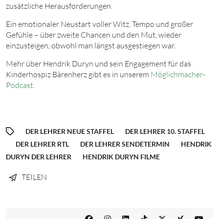
zusätzliche Herausforderungen.
Ein emotionaler Neustart voller Witz, Tempo und großer
Gefühle – über zweite Chancen und den Mut, wieder
einzusteigen, obwohl man längst ausgestiegen war.
Mehr über Hendrik Duryn und sein Engagement für das
Kinderhospiz Bärenherz gibt es in unserem
Möglichmacher-
Podcast
.
DER LEHRER NEUE STAFFEL
DER LEHRER 10. STAFFEL
DER LEHRER RTL
DER LEHRER SENDETERMIN
HENDRIK
DURYN DER LEHRER
HENDRIK DURYN FILME
TEILEN