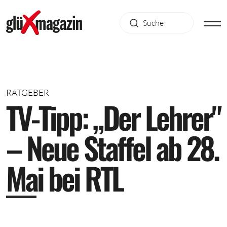
RATGEBER
T
V
-
T
i
p
p
:
„
D
e
r
L
e
h
r
e
r
"
–
N
e
u
e
S
t
a
f
f
e
l
a
b
2
8
.
M
a
i
b
e
i
R
T
L