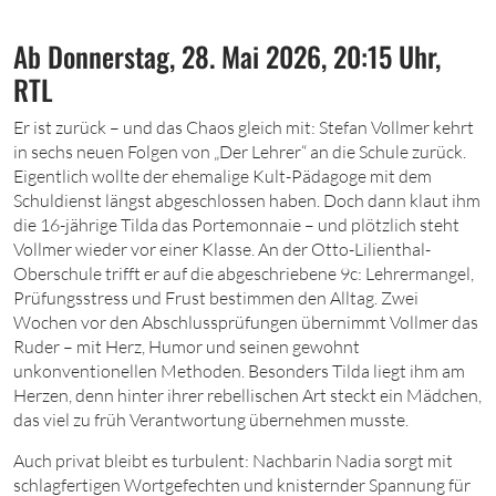
Ab Donnerstag, 28. Mai 2026, 20:15 Uhr,
RTL
E
r ist zurück – und das Chaos gleich mit: Stefan Vollmer kehrt
in sechs neuen Folgen von „Der Lehrer“ an die Schule zurück.
Eigentlich wollte der ehemalige Kult-Pädagoge mit dem
Schuldienst längst abgeschlossen haben. Doch dann klaut ihm
die 16
-jährige Tilda das Portemonnaie – und plötzlich steht
Vollmer wieder vor einer Klasse. An der Otto-Lilienthal-
Oberschule trifft er auf die abgeschriebene 9c: Lehrermangel,
Prüfungsstress und Frust bestimmen den Alltag. Zwei
Wochen vor den Abschlussprüfungen übernimmt Vollmer das
Ruder – mit Herz, Humor und seinen gewohnt
unkonventionellen Methoden. Besonders Tilda liegt ihm am
Herzen, denn hinter ihrer rebellischen Art steckt ein Mädchen,
das viel zu früh Verantwortung übernehmen musste.
Auch privat bleibt es turbulent: Nachbarin Nadia sorgt mit
schlagfertigen Wortgefechten und knisternder Spannung für