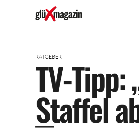
RATGEBER
T
V
-
T
i
p
p
:
S
t
a
f
f
e
l
a