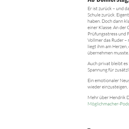
E
r ist zurück – und d
Schule zurück. Eigen
haben. Doch dann kl
einer Klasse. An der 
Prüfungsstress und 
Vollmer das Ruder –
liegt ihm am Herzen, 
übernehmen musste.
Auch privat bleibt e
Spannung für zusätz
Ein emotionaler Neus
wieder einzusteigen,
Mehr über Hendrik D
Möglichmacher-Podc