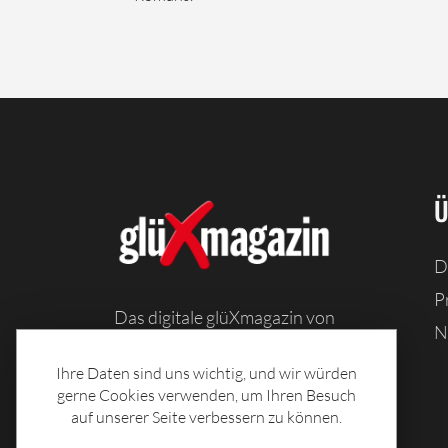
Ü
D
P
Das digitale glüXmagazin von
N
Sachsenlotto bietet Ihnen
Information, Unterhaltung und
Ihre Daten sind uns wichtig, und wir würden
Spiele, sowie Toto-Tabellen und
gerne Cookies verwenden, um Ihren Besuch
auf unserer Seite verbessern zu können.
tolle Rezepte.