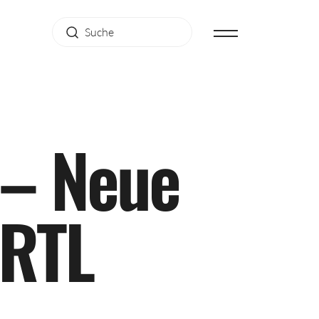
–
N
e
u
e
R
T
L