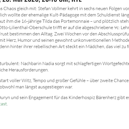
as Chaos gleich mit: Stefan Vollmer kehrt in sechs neuen Folgen vo
tlich wollte der ehemalige Kult-Pädagoge mit dem Schuldienst län
aut ihm
die 16
-jährige Tilda das Portemonnaie – und plötzlich ste
Otto-Lilienthal-Oberschule trifft er auf die abgeschriebene 9c: Le
Frust bestimmen den Alltag. Zwei Wochen vor den Abschlussprü
 mit Herz, Humor und seinen gewohnt unkonventionellen Methode
denn hinter ihrer rebellischen Art steckt ein Mädchen, das viel z
s turbulent: Nachbarin Nadia sorgt mit schlagfertigen Wortgefech
liche Herausforderungen.
tart voller Witz, Tempo und großer Gefühle – über zweite Chanc
 obwohl man längst ausgestiegen war.
uryn und sein Engagement für das Kinderhospiz Bärenherz gibt e
ast
.