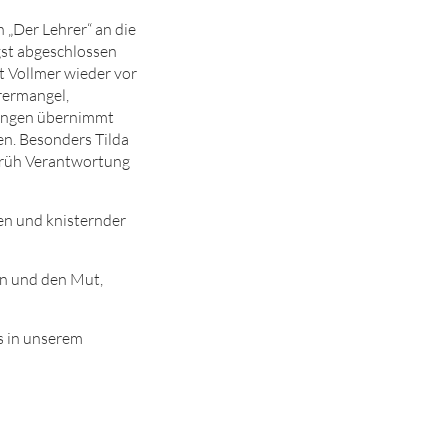
n „Der Lehrer“ an die
gst abgeschlossen
ht Vollmer wieder vor
hrermangel,
fungen übernimmt
n. Besonders Tilda
u früh Verantwortung
ten und knisternder
en und den Mut,
s in unserem