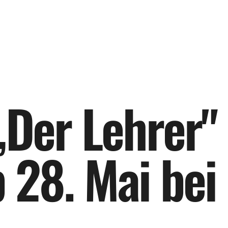
„
D
e
r
L
e
h
r
e
r
"
b
2
8
.
M
a
i
b
e
i