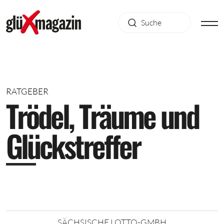
RATGEBER
T
r
ö
d
e
l
,
T
r
ä
u
m
e
u
n
d
G
l
ü
c
k
s
t
r
e
f
f
e
r
SÄCHSISCHE LOTTO-GMBH