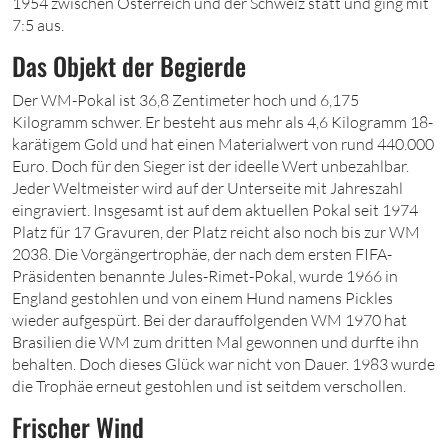
1954 zwischen Österreich und der Schweiz statt und ging mit
7:5 aus.
Das Objekt der Begierde
Der WM-Pokal ist 36,8 Zentimeter hoch und 6,175
Kilogramm schwer. Er besteht aus mehr als 4,6 Kilogramm 18-
karätigem Gold und hat einen Materialwert von rund 440.000
Euro. Doch für den Sieger ist der ideelle Wert unbezahlbar.
Jeder Weltmeister wird auf der Unterseite mit Jahreszahl
eingraviert. Insgesamt ist auf dem aktuellen Pokal seit 1974
Platz für 17 Gravuren, der Platz reicht also noch bis zur WM
2038. Die Vorgängertrophäe, der nach dem ersten FIFA-
Präsidenten benannte Jules-Rimet-Pokal, wurde 1966 in
England gestohlen und von einem Hund namens Pickles
wieder aufgespürt. Bei der darauffolgenden WM 1970 hat
Brasilien die WM zum dritten Mal gewonnen und durfte ihn
behalten. Doch dieses Glück war nicht von Dauer. 1983 wurde
die Trophäe erneut gestohlen und ist seitdem verschollen.
Frischer Wind