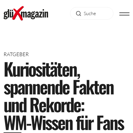
RATGEBER
K
u
r
i
o
s
i
t
ä
t
e
n
,
s
p
a
n
n
e
n
d
e
F
a
k
t
e
n
u
n
d
R
e
k
o
r
d
e
:
W
M
-
W
i
s
s
e
n
f
ü
r
F
a
n
s