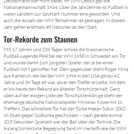
Deutschland war nicht dabei, ihr WM-Debüt gab die
Nationalmannschaft 1934. Über die Jahrzehnte ist Fußball in
vielen Ländern zur Sportart Nummer eins geworden. Und
auch die Anzahl der WM-Teilnehmer ist gestiegen. In diesem
Jahr gehen erstmals 48 Nationen an den Start.
Tor-Rekorde zum Staunen
Mit 17 Jahren und 239 Tagen schoss die brasilianische
Fußball-Legende Pelé bei der WM 1958 in Schweden ein Tor
und wurde damit zum jüngsten Spieler, der je bei einer
Fußball-WM getroffen hat. Dem gegenüber steht Roger Milla
aus Kamerun, der bei der WM 1994 in den USA genau 42
Jahre und 39 Tage alt war, als er den Treffer erzielte, mit dem
er bis heute den Rekord als ältester Torschütze hält. Ganz
oben auf der ewigen Liste der Torschützenkönige steht der
ehemalige deutsche Nationalspieler Miroslav Klose mit 16
Treffern. Das schnellste Tor hat der Türke Hakan Sükür 2002
im Duell gegen Südkorea geschossen – nach gerade einmal
10,8 Sekunden Spielzeit war der Ball über der Torlinie. Die
bislang torreichste Begegnung fand im Viertelfinale der WM