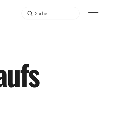
a
u
f
s