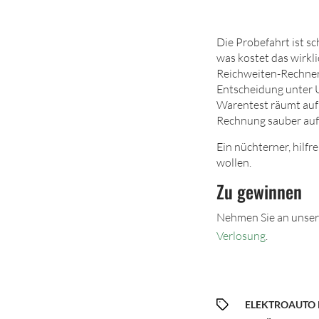
Die Probefahrt ist s
was kostet das wirkl
Reichweiten-Rechnern
Entscheidung unter U
Warentest räumt auf m
Rechnung sauber aufz
Ein nüchterner, hilfr
wollen.
Zu gewinnen
Nehmen Sie an unsere
Verlosung
.
ELEKTROAUTO 