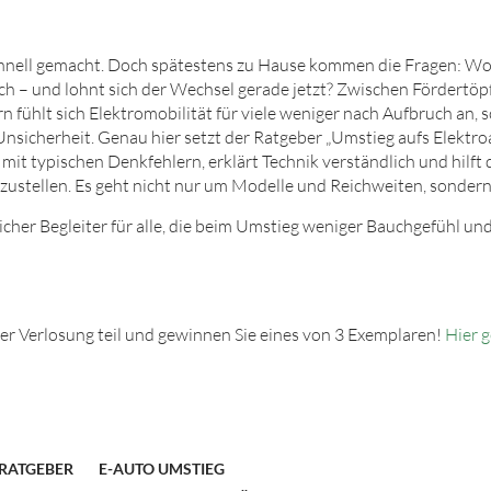
chnell gemacht. Doch spätestens zu Hause kommen die Fragen: Wo l
ich – und lohnt sich der Wechsel gerade jetzt? Zwischen Fördertöp
 fühlt sich Elektromobilität für viele weniger nach Aufbruch an,
nsicherheit. Genau hier setzt der Ratgeber „Umstieg aufs Elektroa
it typischen Denkfehlern, erklärt Technik verständlich und hilft d
ustellen. Es geht nicht nur um Modelle und Reichweiten, sondern
eicher Begleiter für alle, die beim Umstieg weniger Bauchgefühl un
r Verlosung teil und gewinnen Sie eines von 3 Exemplaren!
Hier g
RATGEBER
E-AUTO UMSTIEG