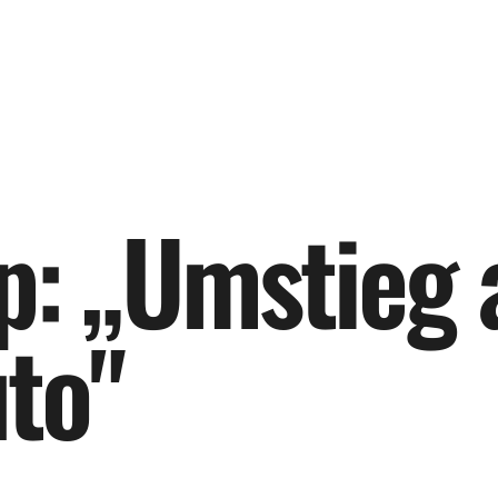
p
:
„
U
m
s
t
i
e
g
u
t
o
"