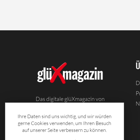
Ü
D
P
Das digitale glüXmagazin von
N
Sachsenlotto bietet Ihnen
Information, Unterhaltung und
Ihre Daten sind uns wichtig, und wir würden
Spiele, sowie Toto-Tabellen und
gerne Cookies verwenden, um Ihren Besuch
auf unserer Seite verbessern zu können.
tolle Rezepte.