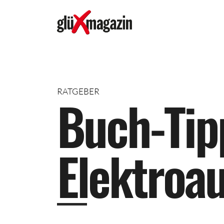
RATGEBER
B
u
c
h
-
T
i
p
E
l
e
k
t
r
o
a